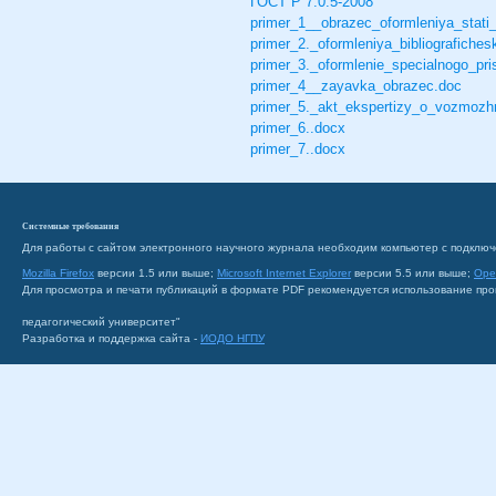
ГОСТ Р 7.0.5-2008
primer_1__obrazec_oformleniya_stati
primer_2._oformleniya_bibliografiche
primer_3._oformlenie_specialnogo_p
primer_4__zayavka_obrazec.doc
primer_5._akt_ekspertizy_o_vozmozhn
primer_6..docx
primer_7..docx
Системные требования
Для работы с сайтом электронного научного журнала необходим компьютер с подключ
Mozilla Firefox
версии 1.5 или выше;
Microsoft Internet Explorer
версии 5.5 или выше;
Ope
Для просмотра и печати публикаций в формате PDF рекомендуется использование пр
педагогический университет"
Разработка и поддержка сайта -
ИОДО НГПУ