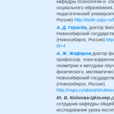
кафедры психологии и со
социального образования,
педагогический университ
Россия)
http://isobr.uspu.r
А. Д. Герасёв
,
доктор био
Новосибирский государств
(Новосибирск, Россия)
htt
id=4
А. Ж. Жафяров
,
доктор фи
профессор, член-корреспо
геометрии и методики обу
физического, математичес
Новосибирский государств
(Новосибирск, Россия)
http://nspu.ru/about/struktur
Ю. В. Койнова-Цёльнер
,
д
сотрудник кафедры общей 
исследования урока инсти