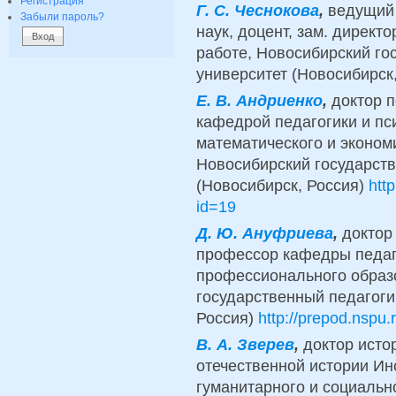
Регистрация
Г. С. Чеснокова
,
ведущий 
Забыли пароль?
наук, доцент, зам. директ
работе, Новосибирский го
университет (Новосибирск
Е. В. Андриенко
,
доктор п
кафедрой педагогики и пс
математического и эконом
Новосибирский государств
(Новосибирск, Россия)
htt
id=19
Д. Ю. Ануфриева
,
доктор
профессор кафедры педаг
профессионального образ
государственный педагоги
Россия)
http://prepod.nspu
В. А. Зверев
,
доктор исто
отечественной истории Инс
гуманитарного и социальн