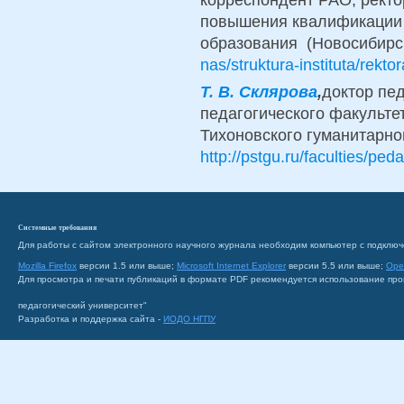
повышения квалификации 
образования (Новосибирс
nas/struktura-instituta/rektor
Т. В. Склярова
,
доктор пед
педагогического факульте
Тихоновского гуманитарно
http://pstgu.ru/faculties/pe
Системные требования
Для работы с сайтом электронного научного журнала необходим компьютер с подключ
Mozilla Firefox
версии 1.5 или выше;
Microsoft Internet Explorer
версии 5.5 или выше;
Ope
Для просмотра и печати публикаций в формате PDF рекомендуется использование пр
педагогический университет"
Разработка и поддержка сайта -
ИОДО НГПУ