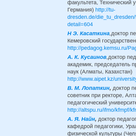
факультета, Технический 
Германия)
http://tu-
dresden.de/die_tu_dresden/f
detail=604
Н Э. Касаткина
,
доктор пе
Кемеровский государствен
http://pedagog.kemsu.ru/Pa
А. К. Кусаинов
,
доктор пед
академик, председатель п
наук (Алматы, Казахстан)
http://www.aipet.kz/universi
B
.
М. Лопаткин
,
доктор п
советник при ректоре, Ал
педагогический университе
http://altspu.ru/ifmo/kfmpf/kf
A.
Я. Найн
,
доктор педагог
кафедрой педагогики, Ура
физической культуры (Чел