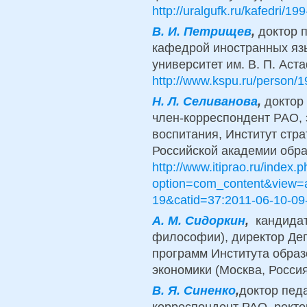
http://uralgufk.ru/kafedri/1
B.
И. Петрищев
,
доктор п
кафедрой иностранных язы
университет им. В. П. Аст
http://www.kspu.ru/person/1
Н.
Л. Селиванова
,
доктор
член-корреспондент РАО, 
воспитания, Институт стра
Российской академии обра
http://www.itiprao.ru/index.
option=com_content&view=a
19&catid=37:2011-06-10-09
A.
М. Сидоркин
,
кандидат
философии), директор Де
программ Института обра
экономики (Москва, Росси
B.
Я. Синенко
,
доктор педа
корреспондент РАО, ректо