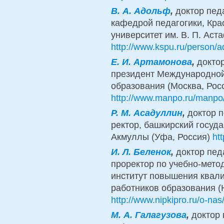
B.
А. Адольф
,
доктор пед
кафедрой педагогики, Кра
университет им. В. П. Аст
http://www.kspu.ru/person/ad
Е. И. Артамонова
,
доктор
президент Международной
образования (Москва, Рос
http://www.manpo.ru/manpo/
Р. М. Асадуллин
,
доктор п
ректор, башкирский госуд
Акмуллы (Уфа, Россия)
ht
И. Л. Беленок
,
доктор пед
проректор по учебно-мето
институт повышения квал
работников образования (
http://www.nipkipro.ru/o-nas/
М. А. Галагузова
,
доктор 