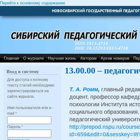
Перейти к основному содержанию
НОВОСИБИРСКИЙ ГОСУДАРСТВЕННЫЙ ПЕДАГОГ
ISSN 1813-4718
DOI: 10.15293/1813-4718
Главная
О журнале
Научная жизнь
Авторам
Архив номеров
По
13.00.00 – педагог
Вход в систему
Для доступа к полному
тексту статей необходимо
Т. А. Ромм
,
главный редак
зарегистрироваться на
доцент, профессор кафедр
сайте журнала.
психологии Института исто
Имя пользователя или e-
социального образования,
mail
*
педагогический университ
http://prepod.nspu.ru/cours
Пароль
*
id=659&edit=0&sesskey=I8