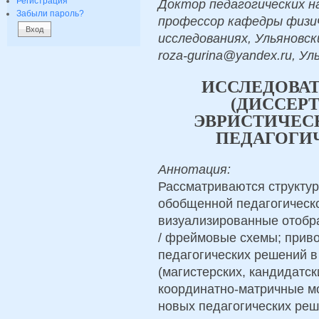
Регистрация
Доктор педагогических на
Забыли пароль?
профессор кафедры физич
исследованиях, Ульяновс
roza-gurina@yandex.ru, Ул
ИССЛЕДОВА
(ДИССЕРТ
ЭВРИСТИЧЕС
ПЕДАГОГИ
Аннотация:
Рассматриваются структур
обобщенной педагогическо
визуализированные отобр
/ фреймовые схемы; приво
педагогических решений в
(магистерских, кандидатск
координатно-матричные м
новых педагогических реш