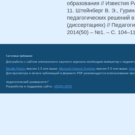
образования // Известия Р
11. Штейнберг В. Э., Гури
педагогических решений в
(диссертациях) // Педагог
2014(50) – №1. – С. 104–11
Системные требования
Для работы с сайтом электронного научного журнала необходим компьютер с подключ
Mozilla Firefox
версии 1.5 или выше;
Microsoft Internet Explorer
версии 5.5 или выше;
Ope
Для просмотра и печати публикаций в формате PDF рекомендуется использование пр
педагогический университет"
Разработка и поддержка сайта -
ИОДО НГПУ