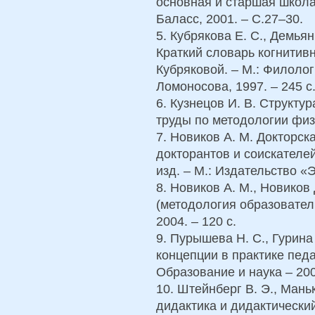
основная и старшая школа 
Баласс, 2001. – С.27–30.
5. Кубрякова Е. С., Демьянк
Краткий словарь когнитивн
Кубряковой. – М.: Филолог
Ломоносова, 1997. – 245 с
6. Кузнецов И. В. Структу
труды по методологии физик
7. Новиков А. М. Докторск
докторантов и соискателей
изд. – М.: Издательство «Э
8. Новиков А. М., Новиков
(методология образователь
2004. – 120 с.
9. Пурышева Н. С., Гурина
концепции в практике педа
Образование и наука – 200
10. Штейнберг В. Э., Мань
дидактика и дидактически