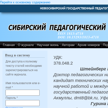
Перейти к основному содержанию
НОВОСИБИРСКИЙ ГОСУДАРСТВЕННЫЙ ПЕДАГОГ
ISSN 1813-4718
DOI: 10.15293/1813-4718
Главная
О журнале
Научная жизнь
Авторам
Архив номеров
По
Вход в систему
УДК:
Для доступа к полному
378.048.2
тексту статей необходимо
Штейнберг 
зарегистрироваться на
Доктор педагогических на
сайте журнала.
кандидат технических на
Имя пользователя или e-
научной работой и между
mail
*
государственный педагог
Акмуллы, dmt8@bk.ru, Уф
Пароль
*
Гурина