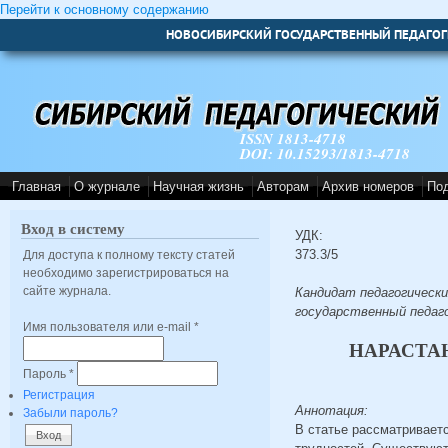
Перейти к основному содержанию
НОВОСИБИРСКИЙ ГОСУДАРСТВЕННЫЙ ПЕДАГОГ
ISSN 1813-4718
DOI: 10.15293/1813-4718
Главная
О журнале
Научная жизнь
Авторам
Архив номеров
По
Вход в систему
УДК:
373.3/5
Для доступа к полному тексту статей
необходимо зарегистрироваться на
сайте журнала.
Кандидат педагогически
государственный педаго
Имя пользователя или e-mail
*
НАРАСТА
Пароль
*
Регистрация
Аннотация:
Забыли пароль?
В статье рассматривает