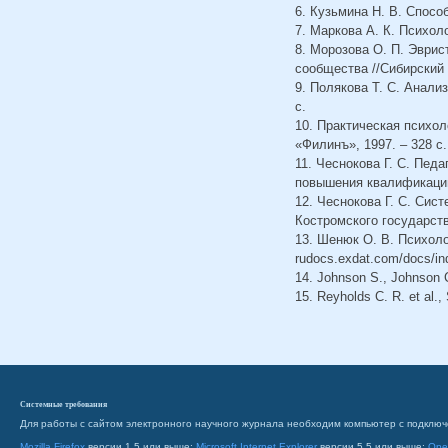
6. Кузьмина Н. В. Способ
7. Маркова А. К. Психоло
8. Морозова О. П. Эври
сообщества //Сибирский 
9. Полякова Т. С. Анали
с.
10. Практическая психол
«Филинъ», 1997. – 328 с.
11. Чеснокова Г. С. Пед
повышения квалификации :
12. Чеснокова Г. С. Сис
Костромского государств
13. Шенюк О. В. Психол
rudocs.exdat.com/docs/in
14. Johnson S., Johnson C
15. Reyholds C. R. et al.,
Системные требования
Для работы с сайтом электронного научного журнала необходим компьютер с подключ
Mozilla Firefox
версии 1.5 или выше;
Microsoft Internet Explorer
версии 5.5 или выше;
Ope