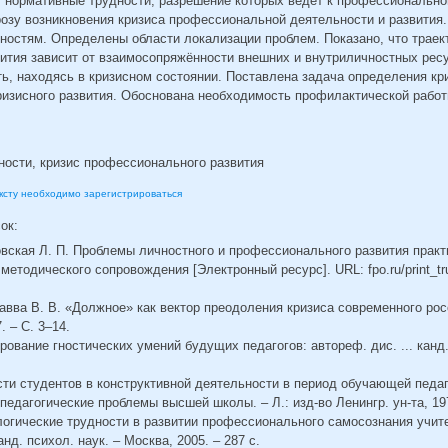
 нормативные трудности, разрешение которых ведёт к профессионально
озу возникновения кризиса профессиональной деятельности и развития.
остям. Определены области локализации проблем. Показано, что траек
ития зависит от взаимосопряжённости внешних и внутриличностных ресу
ь, находясь в кризисном состоянии. Поставлена задача определения кр
кризисного развития. Обоснована необходимость профилактической раб
ости, кризис профессионального развития
ексту необходимо зарегистрироваться
сок:
овская Л. П. Проблемы личностного и профессионального развития практ
методического сопровождения [Электронный ресурс]. URL: fpo.ru/print_tru
равва В. В. «Должное» как вектор преодоления кризиса современного рос
. – С. 3–14.
ование гностических умений будущих педагогов: автореф. дис. ... канд. п
ости студентов в конструктивной деятельности в период обучающей педаг
едагогические проблемы высшей школы. – Л.: изд-во Ленингр. ун-та, 197
логические трудности в развитии профессионального самосознания учите
анд. психол. наук. – Москва, 2005. – 287 c.