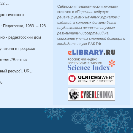
32 с.
Сибирский педагогический журнал»
включен в
«Перечень ведущих
агогического
рецензируемых научных журналов и
изданий, в которых должны быть
 Педагогика, 1983. – 128
опубликованы основные научные
результаты диссертаций на
нно - редакторский дом
соискание ученых степеней доктора и
кандидата наук»
ВАК РФ.
учителя в процессе
теля //Вестник
ный ресурс]. URL:
6.