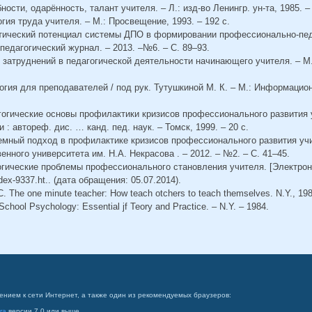
ности, одарённость, талант учителя. – Л.: изд-во Ленингр. ун-та, 1985. – 
гия труда учителя. – М.: Просвещение, 1993. – 192 с.
стический потенциал системы ДПО в формировании профессионально-пед
педагогический журнал. – 2013. –№6. – С. 89–93.
з затруднений в педагогической деятельности начинающего учителя. – М.:
огия для преподавателей / под рук. Тутушкиной М. К. – М.: Информацио
агогические основы профилактики кризисов профессионального развития 
 автореф. дис. … канд. пед. наук. – Томск, 1999. – 20 с.
темный подход в профилактике кризисов профессионального развития учи
енного университета им. Н.А. Некрасова . – 2012. – №2. – С. 41–45.
огические проблемы профессионального становления учителя. [Электрон
dex-9337.ht.. (дата обращения: 05.07.2014).
. The one minute teacher: How teach otchers to teach themselves. N.Y., 198
 School Psychology: Essential jf Teory and Practice. – N.Y. – 1984.
ением к сети Интернет, а также один из рекомендуемых браузеров:
ra
версии 7.0 или выше.