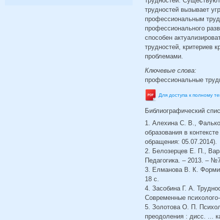
трудностей. Существуют
трудностей вызывает угр
профессиональным трудн
профессионального разв
способен актуализироват
трудностей, критериев 
проблемами.
Ключевые слова:
профессиональные трудн
Для доступа к полному т
Библиографический спи
1. Алехина С. В., Фальк
образования в контексте 
обращения: 05.07.2014).
2. Белозерцев Е. П., Ва
Педагогика. – 2013. – №7
3. Елманова В. К. Формир
18 с.
4. Засобина Г. А. Трудн
Современные психолого-п
5. Золотова О. П. Психо
преодоления : дисс. ... к