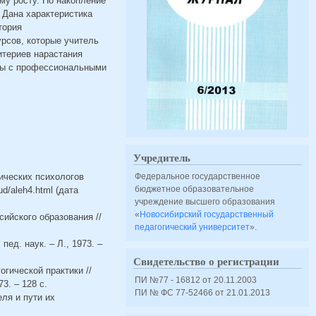
му росту. Но накопление
 Дана характеристика
тория
рсов, которые учитель
итериев нарастания
оты с профессиональными
Учредитель
ических психологов
Федеральное государственное
бюджетное образовательное
d/aleh4.html (дата
учреждение высшего образования
«
Новосибирский государственный
сийского образования //
педагогический университет
».
ед. наук. – Л., 1973. –
Свидетельство о регистрации
огической практики //
ПИ №77 - 16812 от 20.11.2003
3. – 128 с.
ПИ № ФС 77-52466 от 21.01.2013
ля и пути их