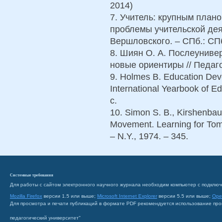
2014)
7. Учитель: крупным план
проблемы учительской деят
Вершловского. – СПб.: СПб
8. Шиян О. А. Послеуниве
новые ориентиры // Педагог
9. Holmes B. Education Dev
International Yearbook of E
с.
10. Simon S. B., Kirshenba
Movement. Learning for To
– N.Y., 1974. – 345.
Системные требования
Для работы с сайтом электронного научного журнала необходим компьютер с подключ
Mozilla Firefox
версии 1.5 или выше;
Microsoft Internet Explorer
версии 5.5 или выше;
Ope
Для просмотра и печати публикаций в формате PDF рекомендуется использование пр
педагогический университет"