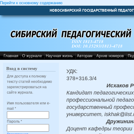
Перейти к основному содержанию
НОВОСИБИРСКИЙ ГОСУДАРСТВЕННЫЙ ПЕДАГОГ
ISSN 1813-4718
DOI: 10.15293/1813-4718
Главная
О журнале
Научная жизнь
Авторам
Архив номеров
По
Вход в систему
УДК:
Для доступа к полному
378+316.3/4
тексту статей необходимо
Исхаков 
зарегистрироваться на
Кандидат педагогических
сайте журнала.
профессиональной педагог
Имя пользователя или e-
государственный профеcс
mail
*
университет, iskhak@list
Дружинин
Пароль
*
Доцент кафедры теории 