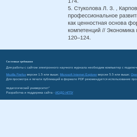
174.
5. Стуколова Л. З. , Карпо
профессиональное развит
как ценностная основа ф
компетенций // Экономика и
120–124.
Системные требования
Для работы с сайтом электронного научного журнала необходим компьютер с подключ
Mozilla Firefox
версии 1.5 или выше;
Microsoft Internet Explorer
версии 5.5 или выше;
Ope
Для просмотра и печати публикаций в формате PDF рекомендуется использование пр
педагогический университет"
Разработка и поддержка сайта -
ИОДО НГПУ