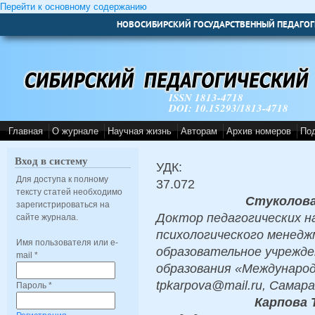
Перейти к основному содержанию
НОВОСИБИРСКИЙ ГОСУДАРСТВЕННЫЙ ПЕДАГОГ
ISSN 1813-4718
DOI: 10.15293/1813-4718
Главная
О журнале
Научная жизнь
Авторам
Архив номеров
По
Вход в систему
УДК:
Для доступа к полному
37.072
тексту статей необходимо
Стуколова
зарегистрироваться на
Доктор педагогических н
сайте журнала.
психологического менед
Имя пользователя или e-
образовательное учрежд
mail
*
образования «Междунаро
tpkarpova@mail.ru, Самара
Пароль
*
Карпова 