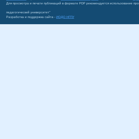
Для просмотра и печати публикаций в формате PDF рекомендуется использование пр
педагогический университет"
Разработка и поддержка сайта -
ИОДО НГПУ