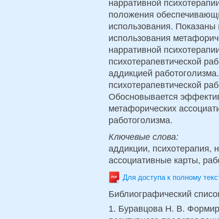
нарративной психотерапи
положения обеспечивающ
использования. Показаны
использования метафориче
нарративной психотерапи
психотерапевтической ра
аддикцией работоголизма
психотерапевтической раб
Обосновывается эффектив
метафорических ассоциати
работоголизма.
Ключевые слова:
аддикции, психотерапия, 
ассоциативные карты, раб
Для доступа к полному тек
Библиографический списо
1. Буравцова Н. В. Форми