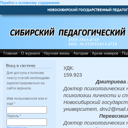
Перейти к основному содержанию
НОВОСИБИРСКИЙ ГОСУДАРСТВЕННЫЙ ПЕДАГОГ
ISSN 1813-4718
DOI: 10.15293/1813-4718
Главная
О журнале
Научная жизнь
Авторам
Архив номеров
По
Вход в систему
УДК:
Для доступа к полному
159.923
тексту статей необходимо
Дмитриева 
зарегистрироваться на
Доктор психологических 
сайте журнала.
психологии личности и сп
Имя пользователя или e-
Новосибирский государст
mail
*
университет, dnv2@mail.r
Перевозки
Пароль
*
Доктор психологических 