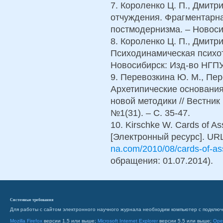
7. Короленко Ц. П., Дмитр
отчуждения. Фрагментарна
постмодернизма. – Новосиб
8. Короленко Ц. П., Дмитр
Психодинамическая психо
Новосибирск: Изд-во НГПУ.
9. Перевозкина Ю. М., Пер
Архетипические основания
новой методики // Вестник
№1(31). – С. 35-47.
10. Kirschke W. Cards of Ass
[Электронный ресурс]. UR
na.com/2010/08/cards-of-ass
обращения: 01.07.2014).
Системные требования
Для работы с сайтом электронного научного журнала необходим компьютер с подключ
Mozilla Firefox
версии 1.5 или выше;
Microsoft Internet Explorer
версии 5.5 или выше;
Ope