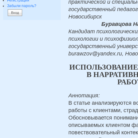
Регистрация
практической и специаль
Забыли пароль?
государственный педагог
Новосибирск
Буравцова Н
Кандидат психологически
психологии и психофизио
государственный универс
burawzov@yandex.ru, Нов
ИСПОЛЬЗОВАНИЕ
В НАРРАТИВ
РАБ
Аннотация:
В статье анализируются в
работы с клиентами, стр
Обосновывается понимани
описываемых клиентом фа
повествовательный контек