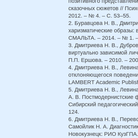
позитивного представлени
сказочных сюжетов // Псих
2012. – № 4. – С. 53–55.
2. Буравцова Н. В., Дмитр
харизматические образы: в
СМАЛЬТА. – 2014. – № 1. –
3. Дмитриева Н. В., Дубро
виртуально зависимой лич
П.П. Ершова. – 2010. – 200
4. Дмитриева Н. В., Левин
отклоняющегося поведения
LAMBERT Academic Publishi
5. Дмитриева Н. В., Левин
А. В. Постмодернистские ф
Сибирский педагогический 
124.
6. Дмитриева Н. В., Перев
Самойлик Н. А. Диагностик
Новокузнецк: РИО КузГПА. 