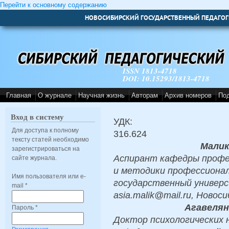
Перейти к основному содержанию
НОВОСИБИРСКИЙ ГОСУДАРСТВЕННЫЙ ПЕДАГОГ
ISSN 1813-4718
DOI: 10.15293/1813-4718
Главная
О журнале
Научная жизнь
Авторам
Архив номеров
По
Вход в систему
УДК:
Для доступа к полному
316.624
тексту статей необходимо
Малик
зарегистрироваться на
Аспирант кафедры профес
сайте журнала.
и методики профессионал
Имя пользователя или e-
государственный универ
mail
*
asia.malik@mail.ru, Новос
Агавелян
Пароль
*
Доктор психологических 