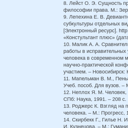
8. Лейст О. Э. Сущность 
философии права. М.: Зерк
9. Лепехина Е. В. Девиан
субкультуры отдельных в
[Электронный ресурс]. htt
«Констультант плюс» (дата
10. Малик А. А. Сравнит
работы в исправительных 
человека в современном м
научно-практической кон
участием. – Новосибирск: 
11. Мапельман В. М., Пен
Учеб. пособ. Для вузов. – М
12. Неплох Я. М. Человек,
СПб: Наука, 1991. – 208 с.
13. Роджерс К. Взгляд на
человека. – М.: Прогресс, 1
14. Скирбекк Г., Гилье Н. 
И. Кузнецова. – М.: Гумани