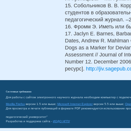
15. Собольников В. В. Ко
студентов в образователь
педагогический журнал. –2
16. Фромм Э. Иметь или быт
17. Jaclyn E. Barnes, Barba
Dates, Andrew R. Mahlman O
Dogs as a Marker for Devian
Assessment // Journal of In
Number 12. December 2006.
ресурс].
http://jiv.sagepub.
Системные требования
Для работы с сайтом электронного научного журнала необходим компьютер с подключ
Mozilla Firefox
версии 1.5 или выше;
Microsoft Internet Explorer
версии 5.5 или выше;
Ope
Для просмотра и печати публикаций в формате PDF рекомендуется использование пр
педагогический университет"
Разработка и поддержка сайта -
ИОДО НГПУ