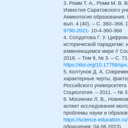
3. Ромм Т. А., Ромм М. В.
Известия Саратовского ун
Акмеология образования. П
вып. 4 (40). – С. 360–366.
9790-2021-
10-4-360-366
4. Солдатова Г. У. Цифров
исторической парадигме:
изменяющемся мире // Соц
2018. – Том 9, № 3. – С. 71
https://doi.org/10.17759/s
5. Колтунов Д. А. Соврем
характерные черты, факто
Российского университета
Социология. – 2011. – № 3.
6. Мосиенко Л. В., Новико
аспект исследования моло
проблемы науки и образова
https://science-education.ru
обращения: 04.06.2023).