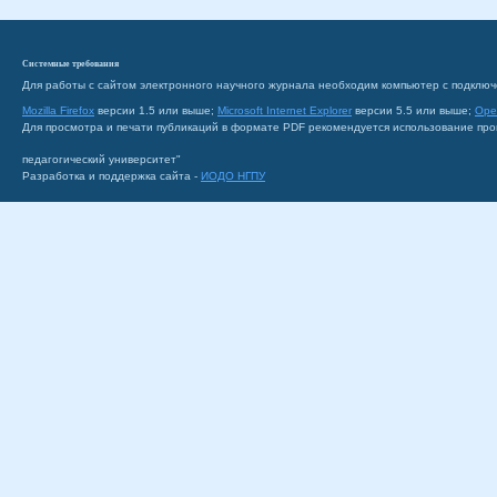
Системные требования
Для работы с сайтом электронного научного журнала необходим компьютер с подключ
Mozilla Firefox
версии 1.5 или выше;
Microsoft Internet Explorer
версии 5.5 или выше;
Ope
Для просмотра и печати публикаций в формате PDF рекомендуется использование пр
педагогический университет"
Разработка и поддержка сайта -
ИОДО НГПУ