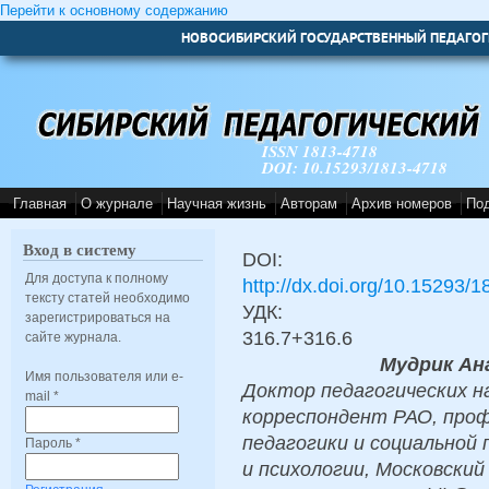
Перейти к основному содержанию
НОВОСИБИРСКИЙ ГОСУДАРСТВЕННЫЙ ПЕДАГОГ
ISSN 1813-4718
DOI: 10.15293/1813-4718
Главная
О журнале
Научная жизнь
Авторам
Архив номеров
По
Вход в систему
DOI:
Для доступа к полному
http://dx.doi.org/10.15293/
тексту статей необходимо
УДК:
зарегистрироваться на
316.7+316.6
сайте журнала.
Мудрик Ан
Имя пользователя или e-
Доктор педагогических на
mail
*
корреспондент РАО, про
педагогики и социальной
Пароль
*
и психологии, Московски