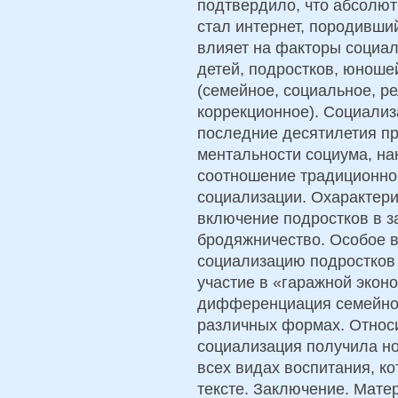
подтвердило, что абсолю
стал интернет, породивши
влияет на факторы социа
детей, подростков, юноше
(семейное, социальное, р
коррекционное). Социали
последние десятилетия пр
ментальности социума, н
соотношение традиционног
социализации. Охарактер
включение подростков в з
бродяжничество. Особое 
социализацию подростков 
участие в «гаражной экон
дифференциация семейной
различных формах. Относ
социализация получила н
всех видах воспитания, к
тексте. Заключение. Мате