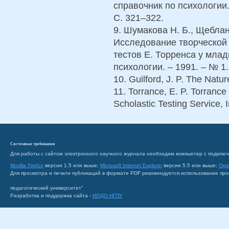
справочник по психологии
С. 321–322.
9. Шумакова Н. Б., Щеблан
Исследование творческой
тестов Е. Торренса у мла
психологии. – 1991. – № 1.
10. Guilford, J. P. The Natu
11. Torrance, E. P. Torrance
Scholastic Testing Service, I
Системные требования
Для работы с сайтом электронного научного журнала необходим компьютер с подключ
Mozilla Firefox
версии 1.5 или выше;
Microsoft Internet Explorer
версии 5.5 или выше;
Ope
Для просмотра и печати публикаций в формате PDF рекомендуется использование пр
педагогический университет"
Разработка и поддержка сайта -
ИОДО НГПУ