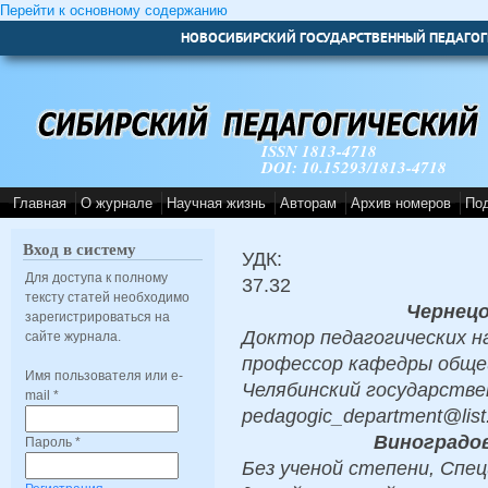
Перейти к основному содержанию
НОВОСИБИРСКИЙ ГОСУДАРСТВЕННЫЙ ПЕДАГОГ
ISSN 1813-4718
DOI: 10.15293/1813-4718
Главная
О журнале
Научная жизнь
Авторам
Архив номеров
По
Вход в систему
УДК:
Для доступа к полному
37.32
тексту статей необходимо
Чернецо
зарегистрироваться на
Доктор педагогических на
сайте журнала.
профессор кафедры общей
Имя пользователя или e-
Челябинский государств
mail
*
pedagogic_department@list
Виноградо
Пароль
*
Без ученой степени, Спе