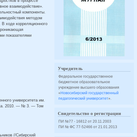
дростков в процессе
ивное взаимодействие».
тельностный компоненты.
заимодействия методом
. В ходе корреляционного
 проникающая
ими показателями
Учредитель
Федеральное государственное
бюджетное образовательное
учреждение высшего образования
«
Новосибирский государственный
педагогический университет
».
енного университета им.
ка. 2010. — № 3. — Том
Свидетельство о регистрации
ПИ №77 - 16812 от 20.11.2003
ПИ № ФС 77-52466 от 21.01.2013
ьников //Сибирский