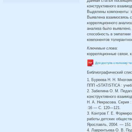
Данная статья посвящен
конструктивного взаимод
Выделены компоненты: э
Выявлена взаимосвязь с
корреляционного анализа
анализа было выявлено, 
способность в эмпатиии 
компонентов толерантнос
Ключевые слова:
корреляционные связи, к
Для доступа к полному т
Библиографический спи
1. Буреева Н. Н. Многом
ППП «STATISTICA : учеб.
2. Забелина О. М. Педа
конструктивного взаимод
Н. А. Некрасова. Серия 
:16 — С. 120—121.
3. Контров Г. Е. Формир
работы детских обществен
Ярославль, 2004. — 151 
4. Лаврентьева О. В. По