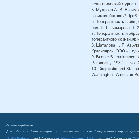
педагогический журнал. –
5. Мудрова А. В. Взаим
взаимодействие // Пробл
6. Толерантность в обще
ред. В. Е. Кемерова, Т. 
7. Толерантность и обр
толерантного сознания: 
8. Шаталова Н. П. Азбук
Красноярск: ООО «Научн
9. Budner S. Intolerance o
Personality, 1982, — vol. 
10. Diagnostic and Statist
Washington : American Psy
Системные требования
Для работы с сайтом электронного научного журнала необходим компьютер с подключ
Mozilla Firefox
версии 1.5 или выше;
Microsoft Internet Explorer
версии 5.5 или выше;
Ope