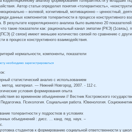
а корреляционному анализу формирования толерантности у младших по
ействия. Автор статьи определил понятия «толерантность», «конструкт
моционально – волевой, когнитивный, мотивационно – ценностный, дея
реди данных компонентов толерантности в процессе конструктивного в
. В результате корреляционного анализа было выявлено 20 показателей
что такие показатели как: рациональный канал эмпатии (РКЭ) (1связь),
(ПСЭ) (2 связи) имеют меньшее количество связей по сравнению с друг
ти в процессе конструктивного взаимодействия.
ритерий нормальности, компоненты, показатели
ексту необходимо зарегистрироваться
сок:
ерный статистический анализ с использованием
 метод. материал. — Нижний Новгород, 2007. - 112 с.
гогические условия формирования опыта
ействия во временном объединении // Вестник Костромского государств
: Педагогика. Психология. Социальная работа. Ювенология. Социокинети
ование толерантности у подростков в условиях
ных объединений : дисс. ... канд. пед. наук. –
с.
дготовка студентов к формированию социальной ответственности у школ