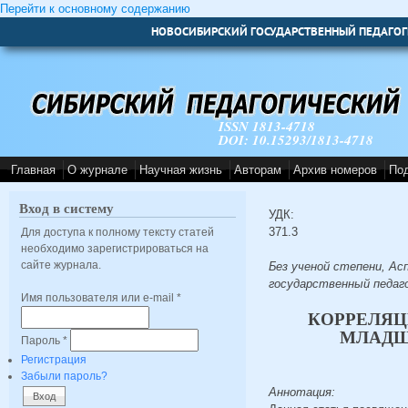
Перейти к основному содержанию
НОВОСИБИРСКИЙ ГОСУДАРСТВЕННЫЙ ПЕДАГОГ
ISSN 1813-4718
DOI: 10.15293/1813-4718
Главная
О журнале
Научная жизнь
Авторам
Архив номеров
По
Вход в систему
УДК:
371.3
Для доступа к полному тексту статей
необходимо зарегистрироваться на
сайте журнала.
Без ученой степени, Ас
государственный педаг
Имя пользователя или e-mail
*
КОРРЕЛЯЦ
МЛАДШ
Пароль
*
Регистрация
Забыли пароль?
Аннотация: