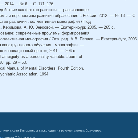
– 2014. – № 6. – С. 171–176.
одействие как фактор развития — развивающее
емы и перспективы развития образования в России. 2012. — № 13. — С.
стве различий : коллективная монография / Под
Х. Керимова, А. Ю. Зенковой. — Екатеринбург, 2005. — 265 с.
азование: современные проблемы формирования
коллективная монография / Отв. ред. А.В. Перцев. — Екатеринбург, 2006.
а конструктивного обучения : монография. —
о-инновационный центр», 2011. — 204 с.
f ambiguity as a personality variable. Journ. of
30, pp. 29 – 50.
ical Manual of Mental Disorders, Fourth Edition.
chiatric Association, 1994.
ением к сети Интернет, а также один из рекомендуемых браузеров:
ra
версии 7.0 или выше.