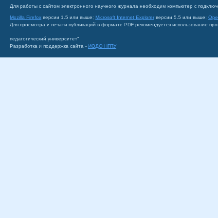
Для работы с сайтом электронного научного журнала необходим компьютер с подключ
Mozilla Firefox
версии 1.5 или выше;
Microsoft Internet Explorer
версии 5.5 или выше;
Ope
Для просмотра и печати публикаций в формате PDF рекомендуется использование пр
педагогический университет"
Разработка и поддержка сайта -
ИОДО НГПУ