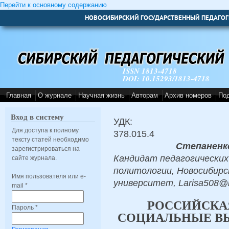
Перейти к основному содержанию
НОВОСИБИРСКИЙ ГОСУДАРСТВЕННЫЙ ПЕДАГОГ
ISSN 1813-4718
DOI: 10.15293/1813-4718
Главная
О журнале
Научная жизнь
Авторам
Архив номеров
По
Вход в систему
УДК:
Для доступа к полному
378.015.4
тексту статей необходимо
Степаненк
зарегистрироваться на
Кандидат педагогических
сайте журнала.
политологии, Новосибирс
Имя пользователя или e-
университет, Larisa508@n
mail
*
РОССИЙСКА
Пароль
*
СОЦИАЛЬНЫЕ ВЫ