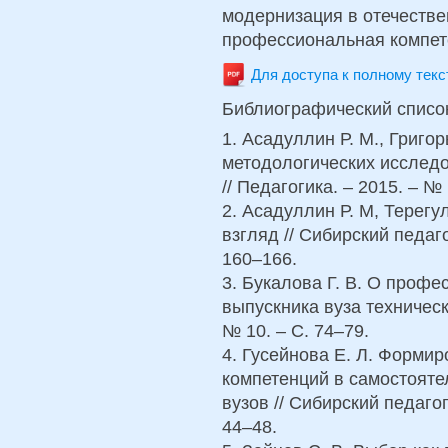
модернизация в отечестве
профессиональная компет
Для доступа к полному тек
Библиографический списо
1. Асадуллин Р. М., Григо
методологических исследо
// Педагогика. – 2015. – № 
2. Асадуллин Р. М, Терег
взгляд // Сибирский педаго
160–166.
3. Букалова Г. В. О проф
выпускника вуза техническ
№ 10. – С. 74–79.
4. Гусейнова Е. Л. Форми
компетенций в самостояте
вузов // Сибирский педагог
44–48.