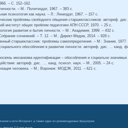
966. – С. 152–162.
личности. – М.: Политиздат, 1967. – 383 с.
ная психология как наука. – Л.: Лениздат, 1967. – 157 с.
ические проблемы свободного общения старшеклассников: автореф. дис. ..
й институт общих проблем педагогики АПН СССР, 1970. – 25 с.
ология развития и бытия личности. – М.: Академия, 1999. – 432 с.
Собрание сочинений. – Т. 12. – М.: Директ-Медиа, 2014. – 928 с.
енный старшеклассник: проблемы самоопределения. – М.: Знание, 1977. 
 социального обособления в развитии личности: автореф. дис. … канд. ф
имосвязь механизма идентификации – обособления и социально значимых 
ствии: автореф. дис. …. канд. психол. наук. – М., 2005. – 24 с.
изация человека. – М.; Воронеж: МОДЭК, 2011. – 621 с.
ением к сети Интернет, а также один из рекомендуемых браузеров:
ra
версии 7.0 или выше.