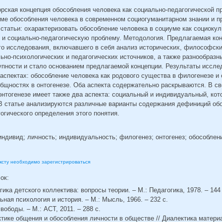
орская концепция обособления человека как социально-педагогической п
еме обособления человека в современном социогуманитарном знании и п
статьи: охарактеризовать обособление человека в социуме как социокул
 и социально-педагогическую проблему. Методология. Предлагаемая ко
го исследования, включавшего в себя анализ исторических, философски
ьно-психологических и педагогических источников, а также разнообраз
купности и стало основанием предлагаемой концепции. Результаты иссл
аспектах: обособление человека как родового существа в филогенезе и 
общностях в онтогенезе. Оба аспекта содержательно раскрываются. В с
онтогенезе имеет также два аспекта: социальный и индивидуальный, кот
 В статье анализируются различные варианты содержания дефиниций обо
огического определения этого понятия.
индивид; личность; индивидуальность; филогенез; онтогенез; обособлен
ексту необходимо зарегистрироваться
сок:
гика детского коллектива: вопросы теории. – М.: Педагогика, 1978. – 144 
ьная психология и история. – М.: Мысль, 1966. – 232 с.
вободы. – М.: АСТ, 2011. – 288 с.
ктике общения и обособления личности в обществе // Диалектика матери