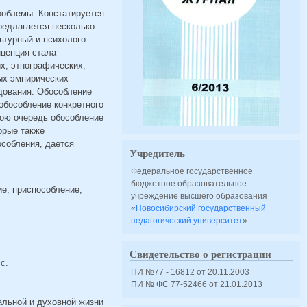
роблемы. Констатируется
редлагается несколько
ьтурный и психолого-
нцепция стала
х, этнографических,
ных эмпирических
едования. Обособление
обособление конкретного
вою очередь обособление
орые также
собления, дается
Учредитель
Федеральное государственное
бюджетное образовательное
ие; приспособление;
учреждение высшего образования
«
Новосибирский государственный
педагогический университет
».
Свидетельство о регистрации
с.
ПИ №77 - 16812 от 20.11.2003
ПИ № ФС 77-52466 от 21.01.2013
альной и духовной жизни