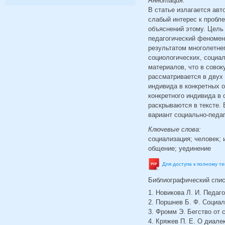
Аннотация:
В статье излагается авт
слабый интерес к пробл
объяснений этому. Цель 
педагогический феномен
результатом многолетне
социологических, социал
материалов, что в сово
рассматривается в двух 
индивида в конкретных 
конкретного индивида в 
раскрываются в тексте.
вариант социально-педаг
Ключевые слова:
социализация; человек; 
общение; уединение
Для доступа к полному т
Библиографический спи
1. Новикова Л. И. Педаго
2. Поршнев Б. Ф. Социал
3. Фромм Э. Бегство от с
4. Кряжев П. Е. О диале