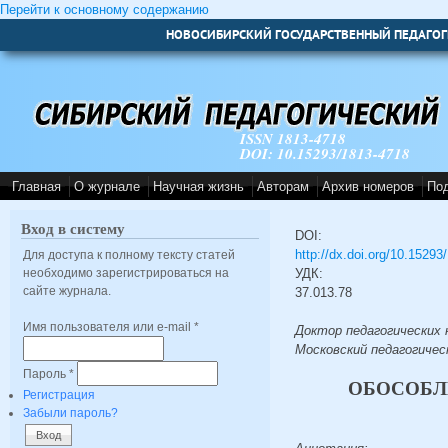
Перейти к основному содержанию
НОВОСИБИРСКИЙ ГОСУДАРСТВЕННЫЙ ПЕДАГОГ
ISSN 1813-4718
DOI: 10.15293/1813-4718
Главная
О журнале
Научная жизнь
Авторам
Архив номеров
По
Вход в систему
DOI:
http://dx.doi.org/10.1529
Для доступа к полному тексту статей
необходимо зарегистрироваться на
УДК:
сайте журнала.
37.013.78
Имя пользователя или e-mail
*
Доктор педагогических 
Московский педагогичес
Пароль
*
ОБОСОБЛ
Регистрация
Забыли пароль?