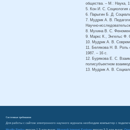
общества. – М.: Наука, 1
5. Кон И. С. Социология 
6. Парыгин Б. Д. Социаль
7. Мудрик А. В. Педагог
Научно-исследовательски
8. Мухина В. С. Феномен
9. Маркс К., Энгельс Ф. 
10. Мудрик А. В. Соврем
11. Белякова Н. В. Роль
1987. – 16 с.
12. Бурякова Е. С. Вза
полисубъектном взаимодей
13. Мудрик А. В. Социал
Системные требования
Для работы с сайтом электронного научного журнала необходим компьютер с подключ
Mozilla Firefox
версии 1.5 или выше;
Microsoft Internet Explorer
версии 5.5 или выше;
Ope