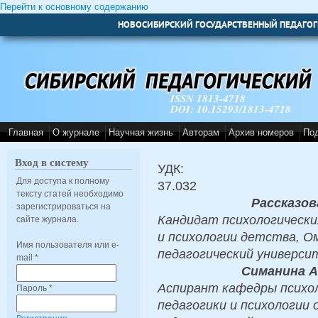
Перейти к основному содержанию
НОВОСИБИРСКИЙ ГОСУДАРСТВЕННЫЙ ПЕДАГОГ
ISSN 1813-4718
DOI: 10.15293/1813-4718
Главная
О журнале
Научная жизнь
Авторам
Архив номеров
По
Вход в систему
УДК:
Для доступа к полному
37.032
тексту статей необходимо
Рассказов
зарегистрироваться на
Кандидат психологически
сайте журнала.
и психологии детства, О
Имя пользователя или e-
педагогический университе
mail
*
Симанина А
Аспирант кафедры психо
Пароль
*
педагогики и психологии 