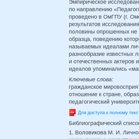
Эмпирическое исследован
по направлению «Педагог
проведено в ОмГПУ (г. Омс
результатов исследовани
половины опрошенных не и
образца, поведению котор
называемых идеалами лич
разнообразие известных 
и отечественных актеров и
идеалов упоминались «мам
Ключевые слова:
гражданское мировосприят
отношение к стране, обра
педагогический университе
Для доступа к полному тек
Библиографический списо
1. Воловикова М. И. Личн