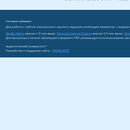
Системные требования
Для работы с сайтом электронного научного журнала необходим компьютер с подключ
Mozilla Firefox
версии 1.5 или выше;
Microsoft Internet Explorer
версии 5.5 или выше;
Ope
Для просмотра и печати публикаций в формате PDF рекомендуется использование пр
педагогический университет"
Разработка и поддержка сайта -
ИОДО НГПУ