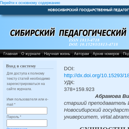
Перейти к основному содержанию
НОВОСИБИРСКИЙ ГОСУДАРСТВЕННЫЙ ПЕДАГОГ
ISSN 1813-4718
DOI: 10.15293/1813-4718
Главная
О журнале
Научная жизнь
Авторам
Архив номеров
По
Вход в систему
DOI:
Для доступа к полному
http://dx.doi.org/10.15293/
тексту статей необходимо
УДК:
зарегистрироваться на
378+159.923
сайте журнала.
Абрамова Ви
Имя пользователя или e-
старший преподаватель
mail
*
Новосибирский государст
университет, virtal.abra
Пароль
*