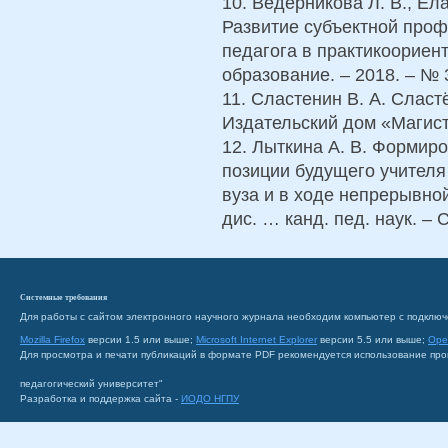
10. Ведерникова Л. В., Ел
Развитие субъектной про
педагога в практикоориент
образование. – 2018. – № 3
11. Сластенин В. А. Сласт
Издательский дом «Магистр
12. Лыткина А. В. Формир
позиции будущего учителя
вуза и в ходе непрерывной
дис. … канд. пед. наук. – 
Системные требования
Для работы с сайтом электронного научного журнала необходим компьютер с подключ
Mozilla Firefox
версии 1.5 или выше;
Microsoft Internet Explorer
версии 5.5 или выше;
Ope
Для просмотра и печати публикаций в формате PDF рекомендуется использование пр
педагогический университет"
Разработка и поддержка сайта -
ИОДО НГПУ