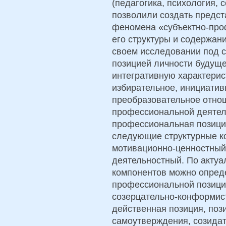
(педагогика, психология, 
позволили создать предс
феномена «субъектно-про
его структуры и содержан
своем исследовании под 
позицией личности будущ
интегративную характери
избирательное, инициатив
преобразовательное отнош
профессиональной деятел
профессиональная позици
следующие структурные к
мотивационно-ценностный
деятельностный. По актуа
компонентов можно опреде
профессиональной позици
созерцательно-конформис
действенная позиция, поз
самоутверждения, созида