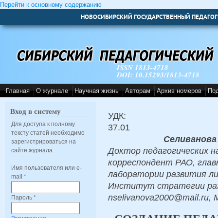
Перейти к основному содержанию
НОВОСИБИРСКИЙ ГОСУДАРСТВЕННЫЙ ПЕДАГОГ
ISSN 1813-4718
DOI: 10.15293/1813-4718
Главная
О журнале
Научная жизнь
Авторам
Архив номеров
По
Вход в систему
УДК:
Для доступа к полному
37.01
тексту статей необходимо
Селиванова
зарегистрироваться на
Доктор педагогических на
сайте журнала.
корреспондент РАО, глав
Имя пользователя или e-
лаборатории развития ли
mail
*
Институт стратегии раз
nselivanova2000@mail.ru, 
Пароль
*