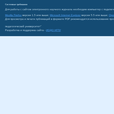
Системные требования
Для работы с сайтом электронного научного журнала необходим компьютер с подключ
Mozilla Firefox
версии 1.5 или выше;
Microsoft Internet Explorer
версии 5.5 или выше;
Ope
Для просмотра и печати публикаций в формате PDF рекомендуется использование пр
педагогический университет"
Разработка и поддержка сайта -
ИОДО НГПУ