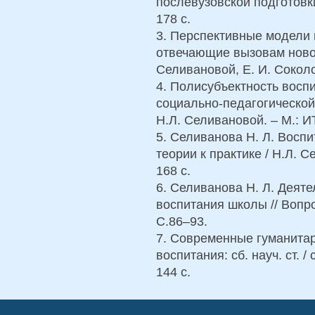
послевузовской подготовки
178 с.
3. Перспективные модели 
отвечающие вызовам нового
Селивановой, Е. И. Соколов
4. Полисубъектность восп
социально-педагогической 
Н.Л. Селивановой. – М.: И
5. Селиванова Н. Л. Восп
теории к практике / Н.Л. 
168 с.
6. Селиванова Н. Л. Деяте
воспитания школы // Вопро
С.86–93.
7. Современные гуманитар
воспитания: сб. науч. ст. /
144 с.