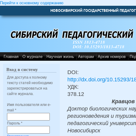
Перейти к основному содержанию
НОВОСИБИРСКИЙ ГОСУДАРСТВЕННЫЙ ПЕДАГОГ
ISSN 1813-4718
DOI: 10.15293/1813-4718
Главная
О журнале
Научная жизнь
Авторам
Архив номеров
По
Вход в систему
DOI:
Для доступа к полному
http://dx.doi.org/10.15293/
тексту статей необходимо
УДК:
зарегистрироваться на
378.12
сайте журнала.
Кравцов
Имя пользователя или e-
Доктор биологических на
mail
*
регионоведения и туризм
педагогический университ
Пароль
*
Новосибирск