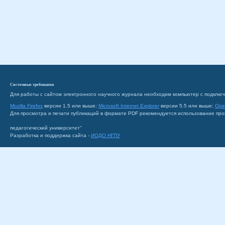
Системные требования
Для работы с сайтом электронного научного журнала необходим компьютер с подключ
Mozilla Firefox
версии 1.5 или выше;
Microsoft Internet Explorer
версии 5.5 или выше;
Ope
Для просмотра и печати публикаций в формате PDF рекомендуется использование пр
педагогический университет"
Разработка и поддержка сайта -
ИОДО НГПУ