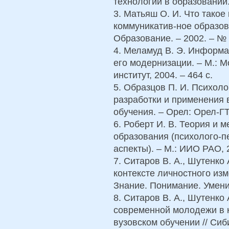
технологии в образовании. 
3. Матьяш О. И. Что такое
коммуникатив-ное образов
Образование. – 2002. – № 6
4. Меламуд В. Э. Информа
его модернизации. – М.: 
институт, 2004. – 464 с.
5. Образцов П. И. Психоло
разработки и применения 
обучения. – Орел: Орел-ГТУ
6. Роберт И. В. Теория и
образования (психолого-п
аспекты). – М.: ИИО РАО, 2
7. Ситаров В. А., Шутенко
контексте личностного изм
Знание. Понимание. Умение
8. Ситаров В. А., Шутенко 
современной молодежи в 
вузовском обучении // Сиб