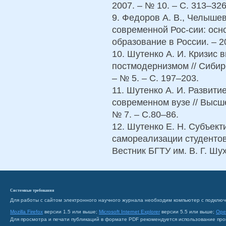
2007. – № 10. – С. 313–326
9. Федоров А. В., Челыше
современной Рос-сии: осн
образование в России. – 20
10. Шутенко А. И. Кризис
постмодернизмом // Сибир
– № 5. – С. 197–203.
11. Шутенко А. И. Развит
современном вузе // Высше
№ 7. – С.80–86.
12. Шутенко Е. Н. Субъек
самореализации студентов 
Вестник БГТУ им. В. Г. Шух
Системные требования
Для работы с сайтом электронного научного журнала необходим компьютер с подключ
Mozilla Firefox
версии 1.5 или выше;
Microsoft Internet Explorer
версии 5.5 или выше;
Ope
Для просмотра и печати публикаций в формате PDF рекомендуется использование пр