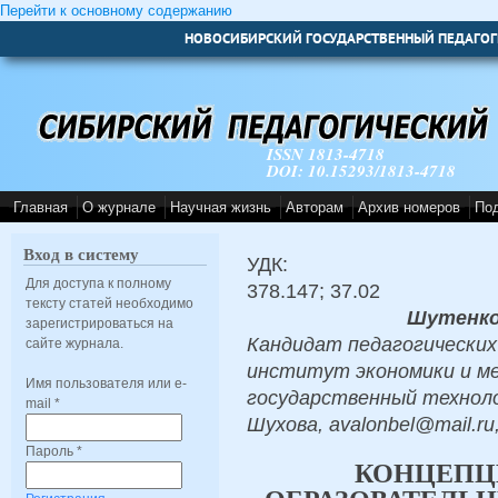
Перейти к основному содержанию
НОВОСИБИРСКИЙ ГОСУДАРСТВЕННЫЙ ПЕДАГОГ
ISSN 1813-4718
DOI: 10.15293/1813-4718
Главная
О журнале
Научная жизнь
Авторам
Архив номеров
По
Вход в систему
УДК:
Для доступа к полному
378.147; 37.02
тексту статей необходимо
Шутенко
зарегистрироваться на
Кандидат педагогических
сайте журнала.
институт экономики и м
Имя пользователя или e-
государственный техноло
mail
*
Шухова, avalonbel@mail.ru
Пароль
*
КОНЦЕПЦ