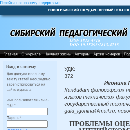
Перейти к основному содержанию
НОВОСИБИРСКИЙ ГОСУДАРСТВЕННЫЙ ПЕДАГОГ
ISSN 1813-4718
DOI: 10.15293/1813-4718
Главная
О журнале
Научная жизнь
Авторам
Архив номеров
По
Вход в систему
УДК:
Для доступа к полному
372
тексту статей необходимо
Игонина 
зарегистрироваться на
Кандидат философских н
сайте журнала.
языков технических факу
Имя пользователя или e-
государственный технич
mail
*
gala_igonina@mail.ru, нов
Пароль
*
ПРОБЛЕМЫ ОЦЕ