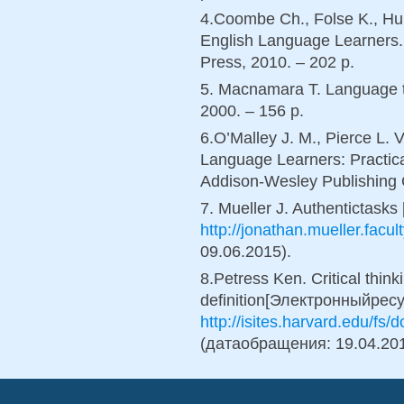
4.Coombe Ch., Folse K., Hub
English Language Learners.
Press, 2010. – 202 p.
5. Macnamara T. Language t
2000. – 156 p.
6.O’Malley J. M., Pierce L. 
Language Learners: Practic
Addison-Wesley Publishing 
7. Mueller J. Authentictas
http://jonathan.mueller.facul
09.06.2015).
8.Petress Ken. Critical thin
definition[Электронныйресу
http://isites.harvard.edu/fs/d
(датаобращения: 19.04.201