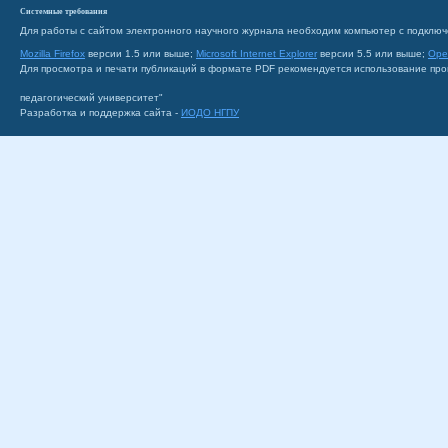
Системные требования
Для работы с сайтом электронного научного журнала необходим компьютер с подключ
Mozilla Firefox
версии 1.5 или выше;
Microsoft Internet Explorer
версии 5.5 или выше;
Ope
Для просмотра и печати публикаций в формате PDF рекомендуется использование пр
педагогический университет"
Разработка и поддержка сайта -
ИОДО НГПУ