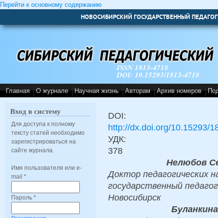
Перейти к основному содержанию
НОВОСИБИРСКИЙ ГОСУДАРСТВЕННЫЙ ПЕДАГОГ
ISSN 1813-4718
DOI: 10.15293/1813-4718
Главная
О журнале
Научная жизнь
Авторам
Архив номеров
По
Вход в систему
DOI:
Для доступа к полному
http://dx.doi.org/10.15293/
тексту статей необходимо
УДК:
зарегистрироваться на
378
сайте журнала.
Нелюбов С
Имя пользователя или e-
Доктор педагогических н
mail
*
государственный педагог
Новосибирск
Пароль
*
Буланкин