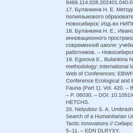
9468.114.028.202401.040-
17. Буланкина Н. Е. Мето
полиязыкового образовате
Новосибирск: Изд-во НИПК
18. Буланкина Н. Е., Иван
инновационного пространс
современной школе: учебн
работников. – Новосибирс
19. Egorova E., Bulankina N.
methodology: international l
Web of Conferences: EBWFF 
Conference Ecological and B
Fauna (Part 1). Vol. 420. –
– P. 06030. – DOI: 10.105
HETCHS.
20. Nelyubov S. A. Umbrashk
Search of a Humanitarian Un
Tactic Innovations // Сибирс
5–11. – EDN DLRYXY.