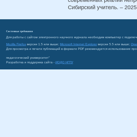
Сибирский учитель. – 2025.
Системные требования
Для работы с сайтом электронного научного журнала необходим компьютер с подключ
Mozilla Firefox
версии 1.5 или выше;
Microsoft Internet Explorer
версии 5.5 или выше;
Ope
Для просмотра и печати публикаций в формате PDF рекомендуется использование пр
педагогический университет"
Разработка и поддержка сайта -
ИОДО НГПУ