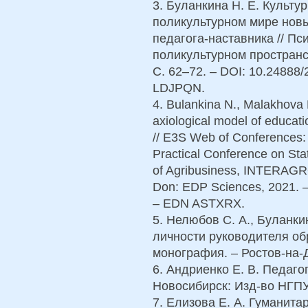
3. Буланкина Н. Е. Культ
поликультурном мире новы
педагога-наставника // Пс
поликультурном пространст
С. 62–72. – DOI: 10.24888
LDJPQN.
4. Bulankina N., Malakhova N
axiological model of educat
// E3S Web of Conferences: 1
Practical Conference on Sta
of Agribusiness, INTERAGR
Don: EDP Sciences, 2021. 
– EDN ASTXRX.
5. Нелюбов С. А., Буланки
личности руководителя об
монография. – Ростов-на-До
6. Андриенко Е. В. Педаг
Новосибирск: Изд-во НГПУ,
7. Елизова Е. А. Гуманита