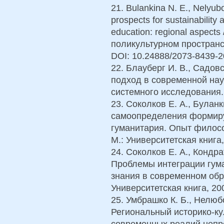
21. Bulankina N. E., Nelyub
prospects for sustainability 
education: regional aspect
поликультурном пространств
DOI: 10.24888/2073-8439-
22. Блауберг И. В., Садов
подход в современной нау
системного исследования. –
23. Соколков Е. А., Булан
самоопределения формиру
гуманитария. Опыт филос
М.: Университетская книга
24. Соколков Е. А., Кондра
Проблемы интеграции гума
знания в современном обр
Университетская книга, 20
25. Умбрашко К. Б., Нелюбо
Региональный историко-ку
современных реалий непре