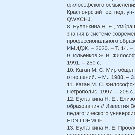
философского осмысления
Красноярский гос. пед. ун-
QWXCHJ.
8. Буланкина Н. Е., Умбра
знания в системе совреме
профессионального образо
ИМИДЖ. – 2020. – Т. 14. – 
9. Ильенков Э. В. Философ
1991. – 250 c.
10. Каган М. С. Мир обще
отношений. – М., 1988. – 3
11. Каган М. С. Философск
Петрополис, 1997. – 205 с.
12. Буланкина Н. Е., Елиз
образования // Известия В
педагогического университе
EDN LDEMOF
13. Буланкина Н. Е. Проб
самоопределения личност