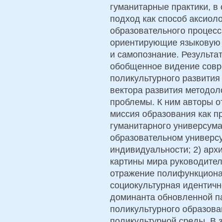
гуманитарные практики, в
подход как способ аксиол
образовательного процесс
ориентирующие языковую 
и самопознание. Результа
обобщенное видение совр
поликультурного развития
вектора развития методол
проблемы. К ним авторы о
миссия образования как п
гуманитарного универсума
образовательном универс
индивидуальности; 2) арх
картины мира руководител
отражение полифункционал
социокультурная идентичн
доминанта обновленной п
поликультурного образова
поликультурной среды. В