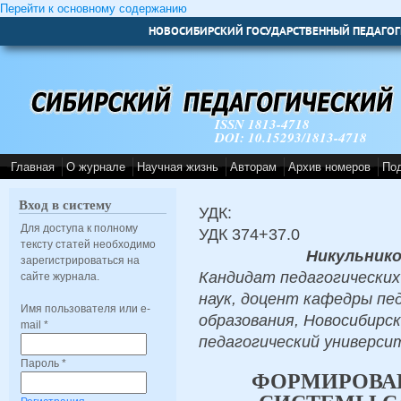
Перейти к основному содержанию
НОВОСИБИРСКИЙ ГОСУДАРСТВЕННЫЙ ПЕДАГОГ
ISSN 1813-4718
DOI: 10.15293/1813-4718
Главная
О журнале
Научная жизнь
Авторам
Архив номеров
По
Вход в систему
УДК:
Для доступа к полному
УДК 374+37.0
тексту статей необходимо
Никульник
зарегистрироваться на
Кандидат педагогических
сайте журнала.
наук, доцент кафедры пе
Имя пользователя или e-
образования, Новосибирс
mail
*
педагогический университ
Пароль
*
ФОРМИРОВА