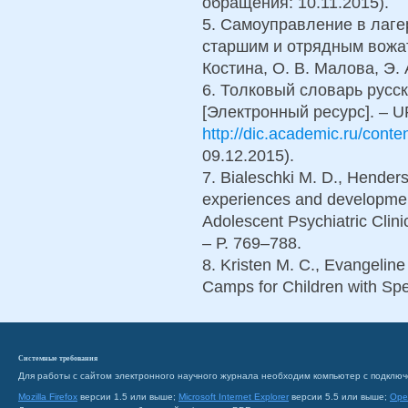
обращения: 10.11.2015).
5. Самоуправление в лаге
старшим и отрядным вожаты
Костина, О. В. Малова, Э. 
6. Толковый словарь русск
[Электронный ресурс]. – U
http://dic.academic.ru/conte
09.12.2015).
7. Bialeschki M. D., Hender
experiences and development
Adolescent Psychiatric Clini
– Р. 769–788.
8. Kristen M. C., Evangelin
Camps for Children with Spec
Системные требования
Для работы с сайтом электронного научного журнала необходим компьютер с подключ
Mozilla Firefox
версии 1.5 или выше;
Microsoft Internet Explorer
версии 5.5 или выше;
Ope