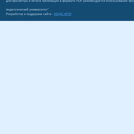
Для просмотра и печати публикаций в формате PDF рекомендуется использование пр
педагогический университет"
Разработка и поддержка сайта -
ИОДО НГПУ