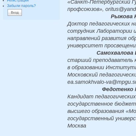
Регистрация
«Санкт-Петербургский Г
Забыли пароль?
профсоюзов», oritus@yan
Рыжова 
Доктор педагогических н
сотрудник Лаборатории и
направлений развития об
университет просвещения
Самохвалова 
старший преподаватель 
в образовании Институт
Московский педагогическ
ea.samokhvalo-va@mpgu.s
Федотенко 
Кандидат педагогических
государственное бюджет
высшего образования «Мо
государственный универс
Москва