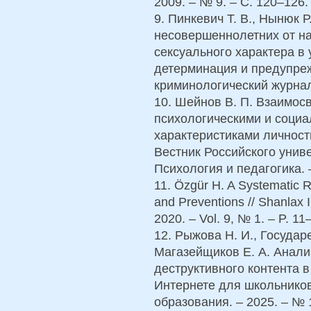
2009. – № 9. – С. 120–126.
9. Пинкевич Т. В., Нынюк 
несовершеннолетних от н
сексуального характера в
детерминация и предупреж
криминологический журнал. 
10. Шейнов В. П. Взаимос
психологическими и социа
характеристиками личност
Вестник Российского унив
Психология и педагогика. –
11. Özgür H. A Systematic R
and Preventions // Shanlax I
2020. – Vol. 9, № 1. – P. 11
12. Рыжова Н. И., Государе
Магазейщиков Е. А. Анали
деструктивного контента 
Интернете для школьников
образования. – 2025. – № 1