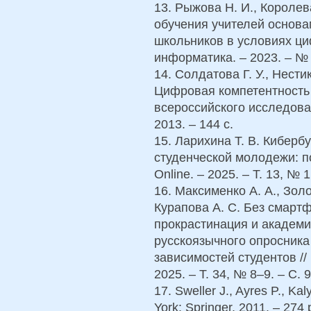
13. Рыжова Н. И., Королев
обучения учителей основа
школьников в условиях ци
информатика. – 2023. – № 2
14. Солдатова Г. У., Нестик
Цифровая компетентность 
всероссийского исследован
2013. – 144 с.
15. Ларихина Т. В. Киберб
студенческой молодежи: по
Online. – 2025. – Т. 13, № 1
16. Максименко А. А., Золо
Курапова А. С. Без смарт
прокрастинация и академи
русскоязычного опросник
зависимостей студентов //
2025. – Т. 34, № 8–9. – С. 
17. Sweller J., Ayres P., Ka
York: Springer, 2011. – 274 