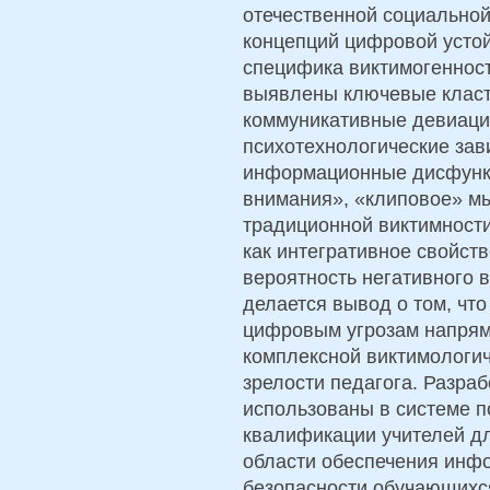
отечественной социальной
концепций цифровой устойч
специфика виктимогеннос
выявлены ключевые класт
коммуникативные девиации
психотехнологические зав
информационные дисфунк
внимания», «клиповое» м
традиционной виктимности
как интегративное свойс
вероятность негативного 
делается вывод о том, чт
цифровым угрозам напрям
комплексной виктимологич
зрелости педагога. Разра
использованы в системе 
квалификации учителей д
области обеспечения инф
безопасности обучающихся