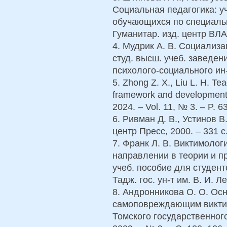
Социальная педагогика: уч
обучающихся по специальн
Гуманитар. изд. центр ВЛА
4. Мудрик А. В. Социализа
студ. высш. учеб. заведен
психолого-социального ин-т
5. Zhong Z. X., Liu L. H. Tea
framework and development 
2024. – Vol. 11, № 3. – P. 6
6. Ривман Д. В., Устинов В
центр Пресс, 2000. – 331 с
7. Франк Л. В. Виктимолог
направлении в теории и пр
учеб. пособие для студент
Тадж. гос. ун-т им. В. И. Л
8. Андронникова О. О. Ос
самоповреждающим виктим
Томского государственного