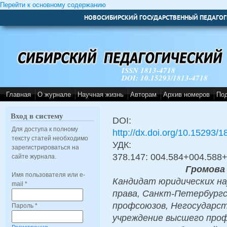
Перейти к основному содержанию
НОВОСИБИРСКИЙ ГОСУДАРСТВЕННЫЙ ПЕДАГОГ
ISSN 1813-4718
DOI: 10.15293/1813-4718
Главная
О журнале
Научная жизнь
Авторам
Архив номеров
По
Вход в систему
DOI:
Для доступа к полному
http://dx.doi.org/10.15293/
тексту статей необходимо
УДК:
зарегистрироваться на
378.147: 004.584+004.588
сайте журнала.
Громова
Имя пользователя или e-
Кандидат юридических на
mail
*
права, Санкт-Петербург
профсоюзов, Негосударс
Пароль
*
учреждение высшего проф