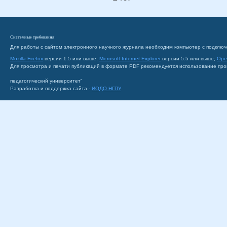
Системные требования
Для работы с сайтом электронного научного журнала необходим компьютер с подключ
Mozilla Firefox
версии 1.5 или выше;
Microsoft Internet Explorer
версии 5.5 или выше;
Ope
Для просмотра и печати публикаций в формате PDF рекомендуется использование пр
педагогический университет"
Разработка и поддержка сайта -
ИОДО НГПУ