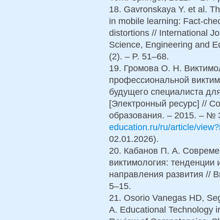
18. Gavronskaya Y. et al. The
in mobile learning: Fact-chec
distortions // International 
Science, Engineering and E
(2). – P. 51–68.
19. Громова О. Н. Виктимо
профессиональной виктим
будущего специалиста дл
[Электронный ресурс] // 
образования. – 2015. – № 
education.ru/ru/article/vie
02.01.2026).
20. Кабанов П. А. Соврем
виктимология: тенденции 
направления развития // Ви
5–15.
21. Osorio Vanegas HD, Seg
A. Educational Technology i