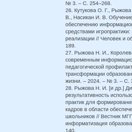
№ 3. – C. 254–268.
26. Кутукова О. Г., Рыжова
В., Насикан И. В. Обучени
обеспечению информацион
средствами игропрактики:
реализации // Человек и об
189.
27. Рыжова Н. И., Короле
современным информацион
педагогической профилак
трансформации образован
жизни. – 2024. – № 3. – С.
28. Рыжова Н. И. [и др.] 
результативность использ
практик для формирования
кадров в области обеспе
школьников // Вестник МГ
информатизация образовани
140.