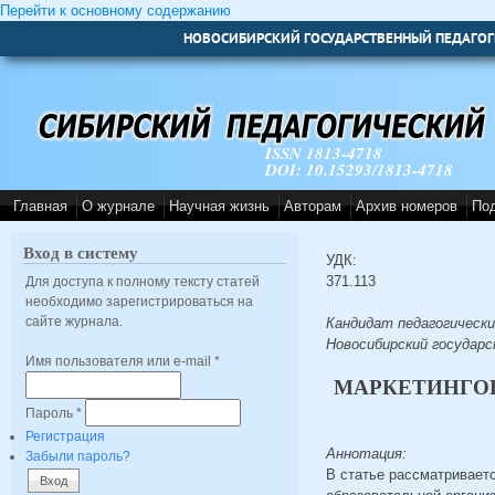
Перейти к основному содержанию
НОВОСИБИРСКИЙ ГОСУДАРСТВЕННЫЙ ПЕДАГОГ
ISSN 1813-4718
DOI: 10.15293/1813-4718
Главная
О журнале
Научная жизнь
Авторам
Архив номеров
По
Вход в систему
УДК:
371.113
Для доступа к полному тексту статей
необходимо зарегистрироваться на
сайте журнала.
Кандидат педагогически
Новосибирский государс
Имя пользователя или e-mail
*
МАРКЕТИНГОВ
Пароль
*
Регистрация
Аннотация:
Забыли пароль?
В статье рассматривает