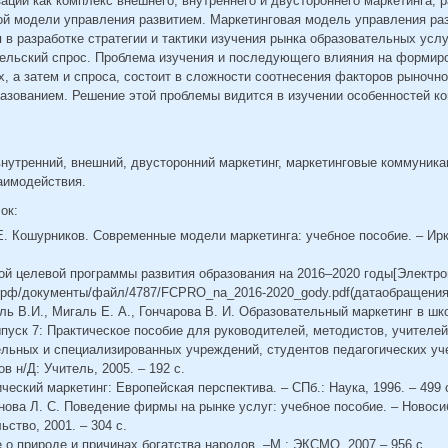
ации как комплекс внешнего, внутреннего и двустороннего маркетинга;
ой модели управления развитием. Маркетинговая модель управления ра
 в разработке стратегии и тактики изучения рынка образовательных услу
тельский спрос. Проблема изучения и последующего влияния на формир
, а затем и спроса, состоит в сложности соотнесения факторов рыночн
разованием. Решение этой проблемы видится в изучении особенностей к
нутренний, внешний, двусторонний маркетинг, маркетинговые коммуника
аимодействия.
сок:
Е. Кошурников. Современные модели маркетинга: учебное пособие. – Ирку
ой целевой программы развития образования на 2016–2020 годы[Электро
.рф/документы/файл/4787/FCPRO_na_2016-2020_gody.pdf(датаобращения: 
аль В.И., Мигаль Е. А., Гончарова В. И. Образовательный маркетинг в шк
пуск 7: Практическое пособие для руководителей, методистов, учителе
льных и специализированных учреждений, студентов педагогических уч
 н/Д: Учитель, 2005. – 192 с.
ческий маркетинг: Европейская перспектива. – СПб.: Наука, 1996. – 499 
анова Л. С. Поведение фирмы на рынке услуг: учебное пособие. – Новоси
ство, 2001. – 304 с.
 о природе и причинах богатства народов. –М.: ЭКСМО, 2007 – 956 с.