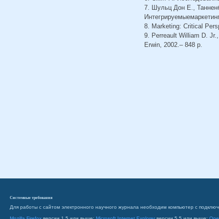
7. Шульц Дон Е., Таннен
Интегрируемыемаркетинго
8. Marketing: Critical Pe
9. Perreault William D. Jr
Erwin, 2002.– 848 p.
Системные требования
Для работы с сайтом электронного научного журнала необходим компьютер с подключ
Mozilla Firefox
версии 1.5 или выше;
Microsoft Internet Explorer
версии 5.5 или выше;
Ope