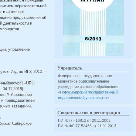
 раскрываются принципы
звитием образовательной
г и активного
ование представления об
ой деятельности и
омпонентов
ции, управление
Учредитель
тск: Изд-во ИГУ, 2012. –
Федеральное государственное
бюджетное образовательное
нныйресурс].–URL:
учреждение высшего образования
04.11.2016).
«
Новосибирский государственный
оле // Управление
педагогический университет
».
й и преподавателей
ебных заведений,
Свидетельство о регистрации
с.
ПИ №77 - 16812 от 20.11.2003
бирск: Сибирское
ПИ № ФС 77-52466 от 21.01.2013