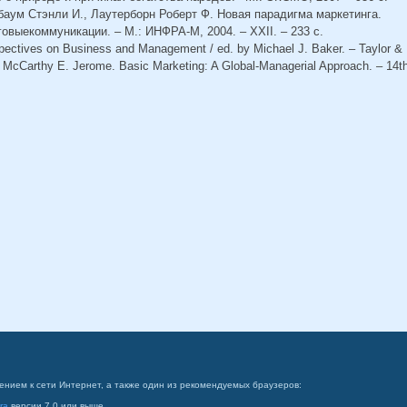
баум Стэнли И., Лаутерборн Роберт Ф. Новая парадигма маркетинга.
выекоммуникации. – М.: ИНФРА-М, 2004. – XXII. – 233 с.
rspectives on Business and Management / ed. by Michael J. Baker. – Taylor & 
., McCarthy E. Jerome. Basic Marketing: A Global-Managerial Approach. – 14th
ением к сети Интернет, а также один из рекомендуемых браузеров:
ra
версии 7.0 или выше.