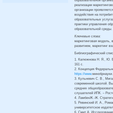
образовательной организ
реализации маркетингов
организации проявляется
воздействия на потреби
образовательных услугах
практики управления об
образовательной среды.
Ключевые слова:
маркетинговая модель, в
развитием, маркетинг вз
Библиографический спи
1. Калюжнова Н. Я., Ю. 
161 с.
2. Концепция Федеральн
https://www
.минобрнауки
3. Кульневич С. В., Миг
современной школой. Вы
средних общеобразовате
слушателей ИПК. – Ростов
4. ЛамбенЖ.-Ж. Стратеги
5. Ревинский И. А., Ром
университетское издатель
6. Смит А. Исследование