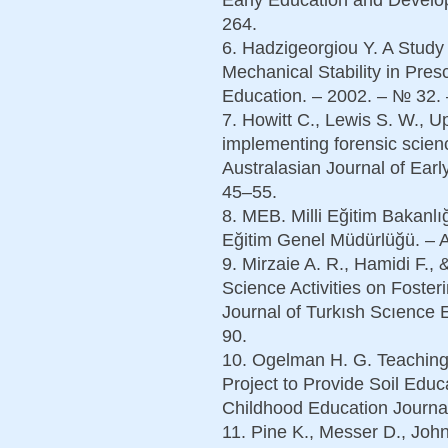
264.
6. Hadzigeorgiou Y. A Study
Mechanical Stability in Pres
Education. – 2002. – № 32. 
7. Howitt C., Lewis S. W., Up
implementing forensic science
Australasian Journal of Earl
45–55.
8. MEB. Milli Eğitim Bakanl
Eğitim Genel Müdürlüğü. – 
9. Mirzaie A. R., Hamidi F., 
Science Activities on Fosteri
Journal of Turkısh Scıence 
90.
10. Ogelman H. G. Teaching 
Project to Provide Soil Educa
Childhood Education Journal
11. Pine K., Messer D., John