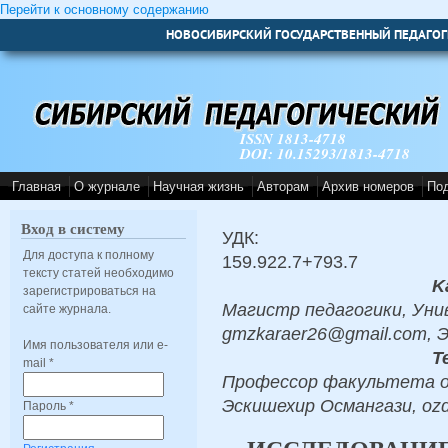
Перейти к основному содержанию
НОВОСИБИРСКИЙ ГОСУДАРСТВЕННЫЙ ПЕДАГОГ
ISSN 1813-4718
DOI: 10.15293/1813-4718
Главная
О журнале
Научная жизнь
Авторам
Архив номеров
По
Вход в систему
УДК:
Для доступа к полному
159.922.7+793.7
тексту статей необходимо
K
зарегистрироваться на
Магистр педагогики, Уни
сайте журнала.
gmzkaraer26@gmail.com, 
Имя пользователя или e-
Т
mail
*
Профессор факультета о
Эскишехир Османгази, ozd
Пароль
*