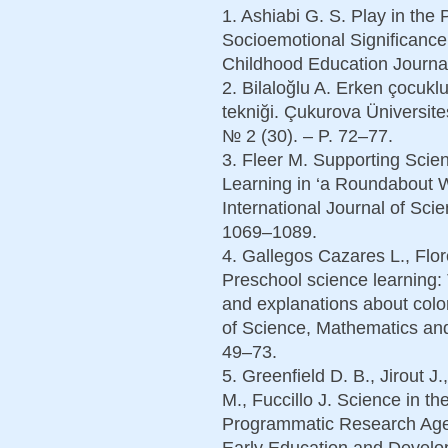
1. Ashiabi G. S. Play in the
Socioemotional Significance 
Childhood Education Journal
2. Bilaloğlu A. Erken çocukl
tekniği. Çukurova Üniversite
№ 2 (30). – P. 72–77.
3. Fleer M. Supporting Scie
Learning in ‘a Roundabout W
International Journal of Sci
1069–1089.
4. Gallegos Cazares L., Fl
Preschool science learning: 
and explanations about colo
of Science, Mathematics and
49–73.
5. Greenfield D. B., Jirout 
M., Fuccillo J. Science in t
Programmatic Research Age
Early Education and Develop