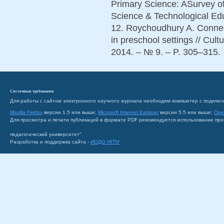
Primary Science: ASurvey of
Science & Technological Edu
12. Roychoudhury A. Connec
in preschool settings // Cul
2014. – № 9. – P. 305–315.
Системные требования
Для работы с сайтом электронного научного журнала необходим компьютер с подключ
Mozilla Firefox
версии 1.5 или выше;
Microsoft Internet Explorer
версии 5.5 или выше;
Ope
Для просмотра и печати публикаций в формате PDF рекомендуется использование пр
педагогический университет"
Разработка и поддержка сайта -
ИОДО НГПУ