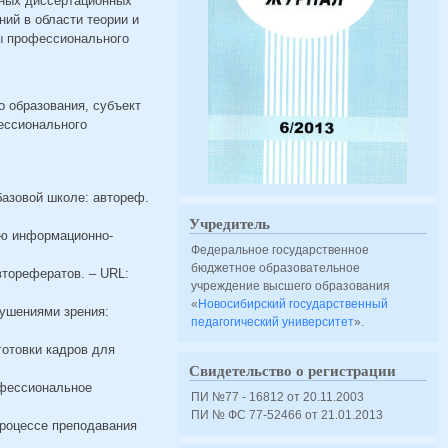
вных диссертационных
ий в области теории и
ы профессионального
о образования, субъект
ессионального
базовой школе: автореф.
Учредитель
ию информационно-
Федеральное государственное
бюджетное образовательное
вторефератов. – URL:
учреждение высшего образования
«
Новосибирский государственный
рушениями зрения:
педагогический университет
».
готовки кадров для
Свидетельство о регистрации
рофессиональное
ПИ №77 - 16812 от 20.11.2003
ПИ № ФС 77-52466 от 21.01.2013
процессе преподавания