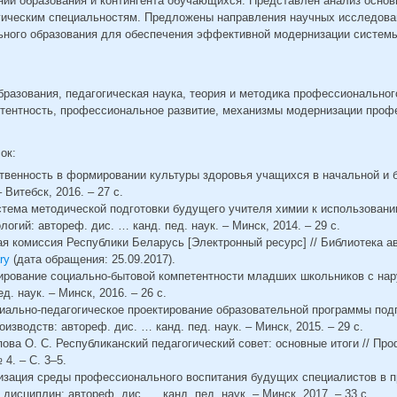
ний образования и контингента обучающихся. Представлен анализ осно
гическим специальностям. Предложены направления научных исследован
ного образования для обеспечения эффективной модернизации систем
разования, педагогическая наука, теория и методика профессиональног
етентность, профессиональное развитие, механизмы модернизации проф
сок:
ственность в формировании культуры здоровья учащихся в начальной и 
 Витебск, 2016. – 27 с.
истема методической подготовки будущего учителя химии к использован
огий: автореф. дис. … канд. пед. наук. – Минск, 2014. – 29 с.
я комиссия Республики Беларусь [Электронный ресурс] // Библиотека а
ry
(дата обращения: 25.09.2017).
мирование социально-бытовой компетентности младших школьников с на
д. наук. – Минск, 2016. – 26 с.
циально-педагогическое проектирование образовательной программы под
изводств: автореф. дис. … канд. пед. наук. – Минск, 2015. – 29 с.
опова О. С. Республиканский педагогический совет: основные итоги // П
 4. – С. 3–5.
низация среды профессионального воспитания будущих специалистов в 
дисциплин: автореф. дис. … канд. пед. наук. – Минск, 2017. – 33 с.