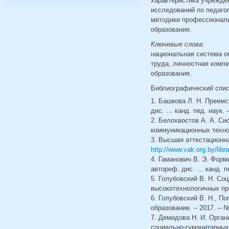
характеристика учрежде
исследований по педаго
методики профессиональ
образования.
Ключевые слова:
национальная система об
труда, личностная комп
образования.
Библиографический спи
1. Башкова Л. Н. Преем
дис. … канд. пед. наук. –
2. Белохвостов А. А. С
коммуникационных технол
3. Высшая аттестационна
http://www.vak.org.by/libra
4. Гаманович В. Э. Фор
автореф. дис. … канд. пе
5. Голубовский В. Н. Со
высокотехнологичных про
6. Голубовский В. Н., П
образование. – 2017. – №
7. Демидова Н. И. Орга
социально-гуманитарных 