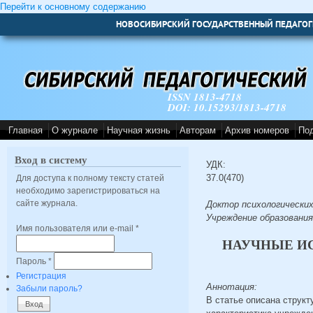
Перейти к основному содержанию
НОВОСИБИРСКИЙ ГОСУДАРСТВЕННЫЙ ПЕДАГОГ
ISSN 1813-4718
DOI: 10.15293/1813-4718
Главная
О журнале
Научная жизнь
Авторам
Архив номеров
По
Вход в систему
УДК:
37.0(470)
Для доступа к полному тексту статей
необходимо зарегистрироваться на
сайте журнала.
Доктор психологических
Учреждение образования
Имя пользователя или e-mail
*
НАУЧНЫЕ И
Пароль
*
Регистрация
Аннотация:
Забыли пароль?
В статье описана струк