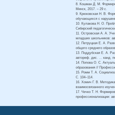
8. Кошман Д. М. Формиро
Минск, 2017. – 29 с.
9. Крюковская Н. В. Фо
обучающихся с нарушения
10. Кулакова Н. О. Проб
Сибирский педагогический
11. Островская А. А. Уч
младших школьников: авт
12. Петруцкая Е. А. Раз
общего среднего образова
13. Поддубская Е. А. Ра
автореф. дис. … канд. пе
14. Попова О. С. Актуа
образования // Професси
15. Ромм Т. А. Социализ
С. 104–114.
16. Хомич Г. В. Методи
взаимосвязанного изучени
17. Чечко Т. Н. Формир
профессионализации: авт