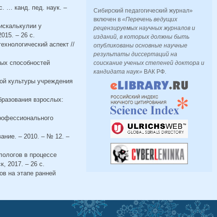
 … канд. пед. наук. –
Сибирский педагогический журнал»
включен в
«Перечень ведущих
искалькулии у
рецензируемых научных журналов и
015. – 26 с.
изданий, в которых должны быть
ехнологический аспект //
опубликованы основные научные
результаты диссертаций на
ных способностей
соискание ученых степеней доктора и
кандидата наук»
ВАК РФ.
ной культуры учреждения
бразования взрослых:
профессионального
ние. – 2010. – № 12. –
лологов в процессе
, 2017. – 26 с.
в на этапе ранней