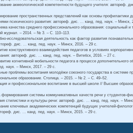
вание акмеологической компетентности будущего учителя: автореф. дис.
рмирование пространственных представлений как основы профилактики д
ми психического развития: автореф. дис. … канд. пед. наук. – Минск, 2
лема качества среднего профессионального образования: социальный и т
 журнал. – 2014. – № 3. – С. 110–113.
ебно-исследовательская деятельность как фактор развития познаватель
ореф. дис. … канд. пед. наук. – Минск, 2016. – 29 с.
витие конструктивного взаимодействия педагогов в условиях корпоратив
ния: автореф. дис. … канд. пед. наук. – Витебск, 2016. – 27 с.
звитие когнитивной мобильности педагога в процессе дополнительного о
д. наук. – Минск, 2017. – 29 с.
льные проблемы воспитания молодёжи союзного государства в системе 
ональное образование. Столица. – 2015. – № 2. – С. 49–52.
ация и профессиональное воспитание в высшей школе // Высшее образова
ка формирования системы коммуникативных качеств речи у студентов-фи
я стилистики и культуры речи: автореф. дис. … канд. пед. наук. – Минск
ование ключевых академических компетенций будущих учителей-филолого
ореф. дис. … канд. пед. наук. – Минск, 2015. – 29 с.