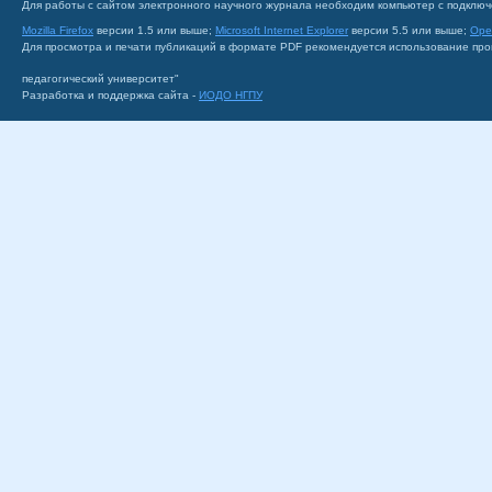
Для работы с сайтом электронного научного журнала необходим компьютер с подключ
Mozilla Firefox
версии 1.5 или выше;
Microsoft Internet Explorer
версии 5.5 или выше;
Ope
Для просмотра и печати публикаций в формате PDF рекомендуется использование пр
педагогический университет"
Разработка и поддержка сайта -
ИОДО НГПУ