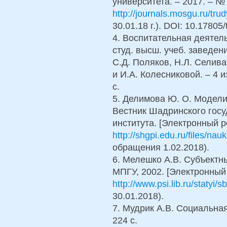
университета. – 2017. – №
http://journals.mosgu.ru/trud
30.01.18 г.). DOI: 10.17805/
4. Воспитательная деятель
студ. высш. учеб. заведен
С.Д. Поляков, Н.Л. Селива
и И.А. Колесниковой. – 4 и
с.
5. Делимова Ю. О. Моделир
Вестник Шадринского госу
института. [Электронный р
http://shgpi.edu.ru/files/nauk
обращения 1.02.2018).
6. Мелешко А.В. Субъектны
МПГУ, 2002. [Электронный 
http://www.psi.lib.ru/statyi/s
30.01.2018).
7. Мудрик А.В. Социальная
224 с.