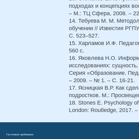
подходах и концепциях вос
– М.: ТЦ Сфера, 2008. – 22
14. Тебуева М. М. Методо
обучении // Известия РГПУ 
С. 523–527.
15. Харламов И.Ф. Педагог
560 с.
16. Яковлева Н.О. Инфор
исследованиях: сущность,
Серия «Образование. Педа
– 2009. – № 1. – С. 16-21.
17. Ясницкая В.Р. Как сде
подростков. М.: Просвещен
18. Stones E. Psychology o
London: Routledge, 2017. –
Системные требования