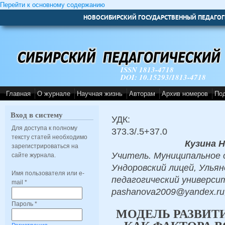
Перейти к основному содержанию
НОВОСИБИРСКИЙ ГОСУДАРСТВЕННЫЙ ПЕДАГОГ
ISSN 1813-4718
DOI: 10.15293/1813-4718
Главная
О журнале
Научная жизнь
Авторам
Архив номеров
По
Вход в систему
УДК:
Для доступа к полному
373.3/.5+37.0
тексту статей необходимо
Кузина 
зарегистрироваться на
Учитель. Муниципальное
сайте журнала.
Ундоровский лицей, Улья
Имя пользователя или e-
педагогический университ
mail
*
pashanova2009@yandex.ru
Пароль
*
МОДЕЛЬ РАЗВИТ