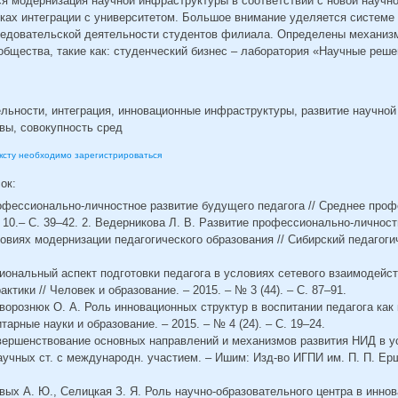
ся модернизация научной инфраструктуры в соответствии с новой научн
мках интеграции с университетом. Большое внимание уделяется системе
ледовательской деятельности студентов филиала. Определены механиз
общества, такие как: студенческий бизнес – лаборатория «Научные реше
льности, интеграция, инновационные инфраструктуры, развитие научной
вы, совокупность сред
ексту необходимо зарегистрироваться
сок:
рофессионально-личностное развитие будущего педагога // Среднее про
 10.– С. 39–42. 2. Ведерникова Л. В. Развитие профессионально-личнос
овиях модернизации педагогического образования // Сибирский педагогич
гиональный аспект подготовки педагога в условиях сетевого взаимодейст
тики // Человек и образование. – 2015. – № 3 (44). – С. 87–91.
оворознюк О. А. Роль инновационных структур в воспитании педагога как
арные науки и образование. – 2015. – № 4 (24). – С. 19–24.
овершенствование основных направлений и механизмов развития НИД в 
аучных ст. с международн. участием. – Ишим: Изд-во ИГПИ им. П. П. Ер
евых А. Ю., Селицкая З. Я. Роль научно-образовательного центра в инно