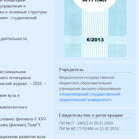
ой концепцией
 управления и
мы и основные структуры
ния»; студенческий
 деятельности,
Учредитель
фессиональное
тного потенциала
Федеральное государственное
бюджетное образовательное
еский журнал. – 2015. –
учреждение высшего образования
«
Новосибирский государственный
вия вуза и
педагогический университет
».
 компетентного
Свидетельство о регистрации
условиях филиала // XXV
ПИ №77 - 16812 от 20.11.2003
шова (филиал) ТюмГУ,
ПИ № ФС 77-52466 от 21.01.2013
вационном развитии вуза