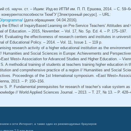
й сб. научн. ст. – Ишим: Изд-во ИГПИ им. П. П. Ершова, 2014. – С. 59–6
 конкурентоспособности ТюмГУ [Электронный ресурс]. – URL:
00/programma/
(дата обращения: 04.04.2016).
g the Effect of InquiryBased Learning on Pre-Service Teachers’ Attitudes and
al of Education. – 2015, November. – Vol. 17, No. Sp. Ed. 4. – P. 175–197.
. Evaluating the effectiveness of research centers and institutes in universiti
al of Educational Policy. – 2014. – Vol. 11, Issue 1. – 119 р.
ising research activity of a higher educational institution as the environment 
// Humanities and Social Sciences in Europe: Achievements and Perspectives
«East West» Association for Advanced Studies and Higher Education. – Vienn
 S. A methodical training of students at teachers training higher education in 
stitution and comprehensive practice of a region // Humanities and Social Sci
tives. Proceedings of the 1st International symposium. «East West» Associ
ienna, 2013. – P. 150–156.
ov S. P. Fundamental prerequisites for research of teacher’s value system as f
knowledge // World Applied Sciences Journal. – 2013. – T. 27, № 13. – Р. 428–
ением к сети Интернет, а также один из рекомендуемых браузеров:
ra
версии 7.0 или выше.