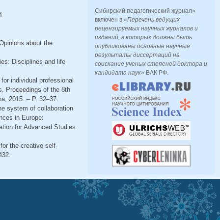
Сибирский педагогический журнал»
4.
включен в
«Перечень ведущих
рецензируемых научных журналов и
изданий, в которых должны быть
 Opinions about the
опубликованы основные научные
результаты диссертаций на
es: Disciplines and life
соискание ученых степеней доктора и
кандидата наук»
ВАК РФ.
for individual professional
. Proceedings of the 8th
a, 2015. – P. 32–37.
the system of collaboration
ences in Europe:
ation for Advanced Studies
or the creative self-
432.