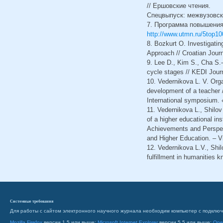
// Ершовские чтения.
Спецвыпуск: межвузовски
7. Программа повышения
http://www.utmn.ru/5top1
8. Bozkurt O. Investigatin
Approach // Croatian Journ
9. Lee D., Kim S., Cha S.-H
cycle stages // KEDI Journ
10. Vedernikova L. V. Organ
development of a teacher 
International symposium. 
11. Vedernikova L., Shilov
of a higher educational in
Achievements and Perspec
and Higher Education. – V
12. Vedernikova L.V., Shil
fulfillment in humanities 
Системные требования
Для работы с сайтом электронного научного журнала необходим компьютер с подключ
Mozilla Firefox
версии 1.5 или выше;
Microsoft Internet Explorer
версии 5.5 или выше;
Ope