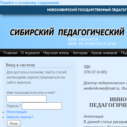
Перейти к основному содержанию
НОВОСИБИРСКИЙ ГОСУДАРСТВЕННЫЙ ПЕДАГОГ
ISSN 1813-4718
DOI: 10.15293/1813-4718
Главная
О журнале
Научная жизнь
Авторам
Архив номеров
По
Вход в систему
УДК:
378+37.0+001
Для доступа к полному тексту статей
необходимо зарегистрироваться на
сайте журнала.
Доктор педагогических 
wedernikowa@mail.ru, И
Имя пользователя или e-mail
*
ИННО
ПЕДАГОГИЧЕ
Пароль
*
Регистрация
Аннотация:
Забыли пароль?
В данной статье раскры