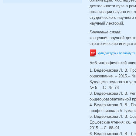
организации. Исследует
деятельности вуза в ра
организации научно-исс
студенческого научного 
научный лекторий.
Ключевые слова:
концепция научной деяте
стратегические инициати
Для доступа к полному т
Библиографический спи
1. Ведерникова Л. В. П
образование. – 2015.– №
будущего педагога в усл
№ 5. – С. 75–78.
3. Ведерникова Л. В. Ре
общеобразовательной прак
4. Ведерникова Л. В., П
профессионала // Гуманит
5. Ведерникова Л. В. С
Ершовские чтения: сб. н
2015. – С. 88–91.
6. Ведерникова Л. В., Л