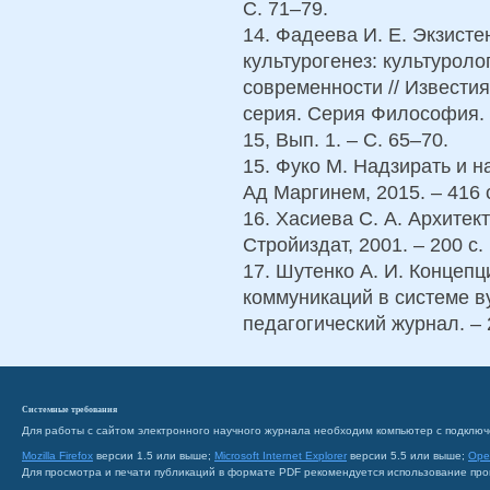
С. 71–79.
14. Фадеева И. Е. Экзист
культурогенез: культуроло
современности // Извести
серия. Серия Философия. П
15, Вып. 1. – С. 65–70.
15. Фуко М. Надзирать и н
Ад Маргинем, 2015. – 416 
16. Хасиева С. А. Архитек
Стройиздат, 2001. – 200 с.
17. Шутенко А. И. Концеп
коммуникаций в системе ву
педагогический журнал. – 
Системные требования
Для работы с сайтом электронного научного журнала необходим компьютер с подключ
Mozilla Firefox
версии 1.5 или выше;
Microsoft Internet Explorer
версии 5.5 или выше;
Ope
Для просмотра и печати публикаций в формате PDF рекомендуется использование пр