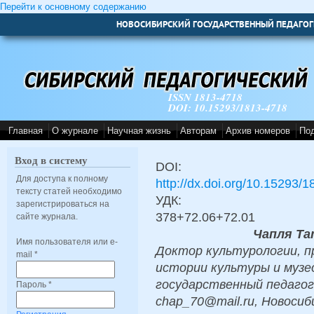
Перейти к основному содержанию
НОВОСИБИРСКИЙ ГОСУДАРСТВЕННЫЙ ПЕДАГОГ
ISSN 1813-4718
DOI: 10.15293/1813-4718
Главная
О журнале
Научная жизнь
Авторам
Архив номеров
По
Вход в систему
DOI:
Для доступа к полному
http://dx.doi.org/10.15293/
тексту статей необходимо
УДК:
зарегистрироваться на
378+72.06+72.01
сайте журнала.
Чапля Та
Имя пользователя или e-
Доктор культурологии, 
mail
*
истории культуры и музе
государственный педагог
Пароль
*
chap_70@mail.ru, Новосиб