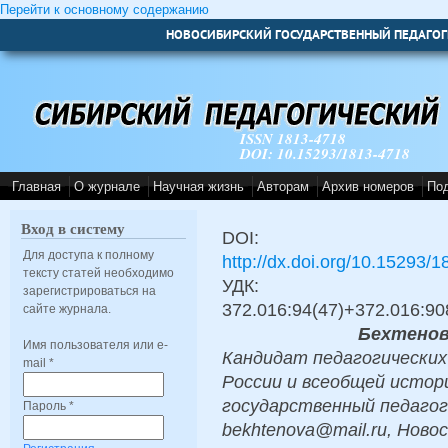
Перейти к основному содержанию
НОВОСИБИРСКИЙ ГОСУДАРСТВЕННЫЙ ПЕДАГОГ
ISSN 1813-4718
DOI: 10.15293/1813-4718
Главная
О журнале
Научная жизнь
Авторам
Архив номеров
По
Вход в систему
DOI:
Для доступа к полному
http://dx.doi.org/10.15293/
тексту статей необходимо
УДК:
зарегистрироваться на
372.016:94(47)+372.016:9
сайте журнала.
Бехтенов
Имя пользователя или e-
Кандидат педагогических
mail
*
России и всеобщей истор
государственный педагог
Пароль
*
bekhtenova@mail.ru, Ново