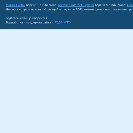
Mozilla Firefox
версии 1.5 или выше;
Microsoft Internet Explorer
версии 5.5 или выше;
Ope
Для просмотра и печати публикаций в формате PDF рекомендуется использование пр
педагогический университет"
Разработка и поддержка сайта -
ИОДО НГПУ