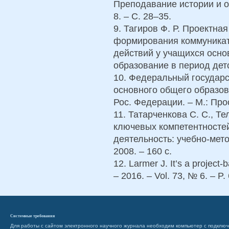
Преподавание истории и о
8. – С. 28–35.
9. Тагиров Ф. Р. Проектна
формирования коммуникат
действий у учащихся осно
образование в период детс
10. Федеральный государ
основного общего образов
Рос. Федерации. – М.: Про
11. Татарченкова С. С., Т
ключевых компетентносте
деятельность: учебно-мет
2008. – 160 с.
12. Larmer J. It’s a project
– 2016. – Vol. 73, № 6. – P.
Системные требования
Для работы с сайтом электронного научного журнала необходим компьютер с подключ