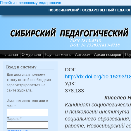
Перейти к основному содержанию
НОВОСИБИРСКИЙ ГОСУДАРСТВЕННЫЙ ПЕДАГОГ
ISSN 1813-4718
DOI: 10.15293/1813-4718
Главная
О журнале
Научная жизнь
Авторам
Архив номеров
По
Вход в систему
DOI:
Для доступа к полному
http://dx.doi.org/10.15293/
тексту статей необходимо
УДК:
зарегистрироваться на
378.183
сайте журнала.
Киселев 
Имя пользователя или e-
Кандидат социологически
mail
*
и психологии института 
социального образования
Пароль
*
работе, Новосибирский г