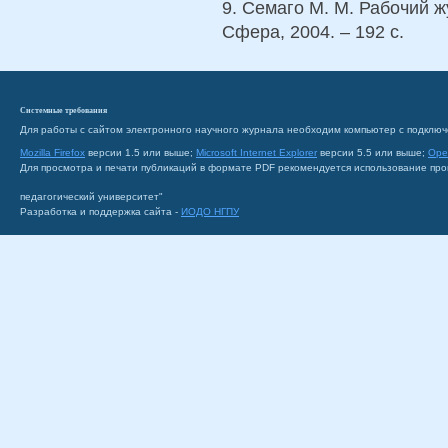
9. Семаго М. М. Рабочий ж
Сфера, 2004. – 192 с.
Системные требования
Для работы с сайтом электронного научного журнала необходим компьютер с подключ
Mozilla Firefox
версии 1.5 или выше;
Microsoft Internet Explorer
версии 5.5 или выше;
Ope
Для просмотра и печати публикаций в формате PDF рекомендуется использование пр
педагогический университет"
Разработка и поддержка сайта -
ИОДО НГПУ