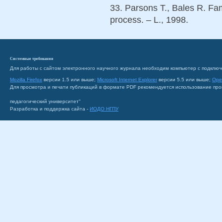
33. Parsons T., Bales R. Fam
process. – L., 1998.
Системные требования
Для работы с сайтом электронного научного журнала необходим компьютер с подключ
Mozilla Firefox
версии 1.5 или выше;
Microsoft Internet Explorer
версии 5.5 или выше;
Ope
Для просмотра и печати публикаций в формате PDF рекомендуется использование пр
педагогический университет"
Разработка и поддержка сайта -
ИОДО НГПУ