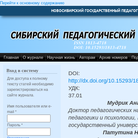
Перейти к основному содержанию
НОВОСИБИРСКИЙ ГОСУДАРСТВЕННЫЙ ПЕДАГОГ
ISSN 1813-4718
DOI: 10.15293/1813-4718
Главная
О журнале
Научная жизнь
Авторам
Архив номеров
По
Вход в систему
DOI:
Для доступа к полному
http://dx.doi.org/10.15293/
тексту статей необходимо
УДК:
зарегистрироваться на
37.01
сайте журнала.
Мудрик Ан
Имя пользователя или e-
Доктор педагогических н
mail
*
педагогики и психологии,
государственный универс
Пароль
*
Патутина Н