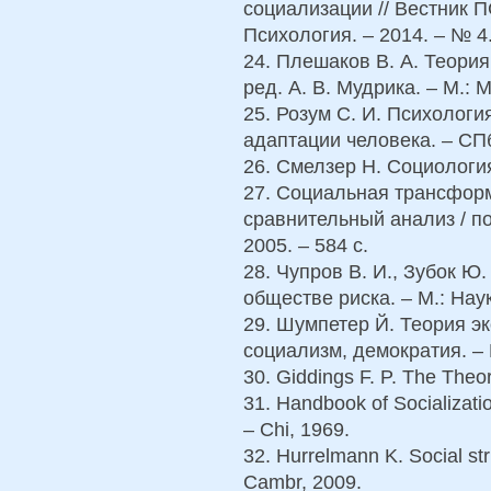
социализации // Вестник 
Психология. – 2014. – № 4.
24. Плешаков В. А. Теория
ред. А. В. Мудрика. – М.: 
25. Розум С. И. Психолог
адаптации человека. – СПб.
26. Смелзер Н. Социология.
27. Социальная трансформ
сравнительный анализ / по
2005. – 584 с.
28. Чупров В. И., Зубок Ю
обществе риска. – М.: Наук
29. Шумпетер Й. Теория э
социализм, демократия. – М
30. Giddings F. P. The Theory
31. Handbook of Socializatio
– Chi, 1969.
32. Hurrelmann K. Social st
Cambr, 2009.