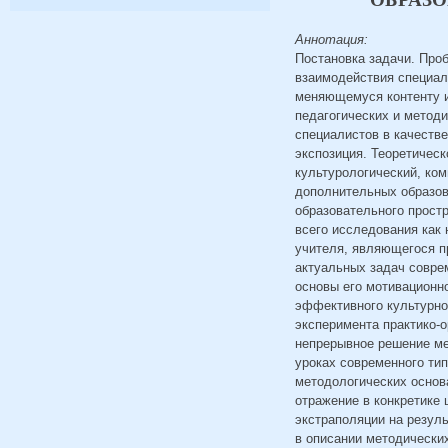
Аннотация:
Постановка задачи. Про
взаимодействия специал
меняющемуся контенту и
педагогических и метод
специалистов в качеств
экспозиция. Теоретичес
культурологический, ко
дополнительных образов
образовательного прост
всего исследования как
учителя, являющегося п
актуальных задач совре
основы его мотивационн
эффективного культурно
эксперимента практико-
непрерывное решение ме
уроках современного тип
методологических основ
отражение в конкретике 
экстраполяции на резул
в описании методических