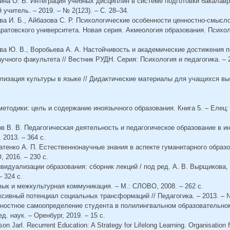
ина О. В. Интеграция учебных дисциплин в системе подготовки бакалавр
 учитель. – 2019. – № 2(123). – С. 28–34.
ова И. Б., Айбазова С. Р. Психологические особенности ценностно-смысл
аратовского университета. Новая серия. Акмеология образования. Психоло
ова Ю. В., Воробьева А. А. Настойчивость и академические достижения 
чного факультета // Вестник РУДН. Серия: Психология и педагогика. – 20
олизация культуры в языке // Дидактические материалы для учащихся в
 методики: цель и содержание иноязычного образования. Книга 5. – Елец:
ков В. В. Педагогическая деятельность и педагогическое образование в 
 2013. – 364 с.
ратенко А. П. Естественнонаучные знания в аспекте гуманитарного образ
 2016. – 230 с.
ивидуализации образования: сборник лекций / под ред. А. В. Вырщикова, 
– 324 с.
Язык и межкультурная коммуникация. – М.: СЛОВО, 2008. – 262 с.
ксивный потенциал социальных трансформаций // Педагогика. – 2013. – №
енностное самоопределение студента в полилингвальном образовательном
д. наук. – Оренбург, 2019. – 15 с.
on Jarl. Recurrent Education: A Strategy for Lifelong Learning. Organisation