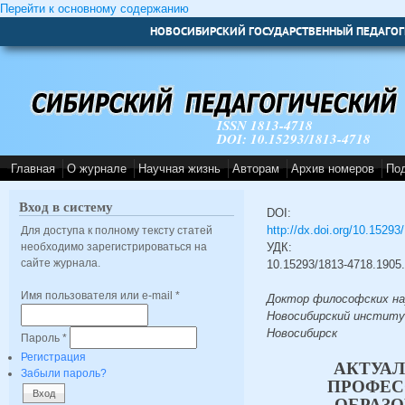
Перейти к основному содержанию
НОВОСИБИРСКИЙ ГОСУДАРСТВЕННЫЙ ПЕДАГОГ
ISSN 1813-4718
DOI: 10.15293/1813-4718
Главная
О журнале
Научная жизнь
Авторам
Архив номеров
По
Вход в систему
DOI:
http://dx.doi.org/10.1529
Для доступа к полному тексту статей
необходимо зарегистрироваться на
УДК:
сайте журнала.
10.15293/1813-4718.1905
Имя пользователя или e-mail
*
Доктор философских нау
Новосибирский институт
Новосибирск
Пароль
*
Регистрация
АКТУА
Забыли пароль?
ПРОФЕС
ОБРАЗО