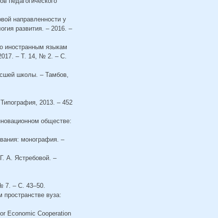
ов педагогического
овой направленности у
гия развития. – 2016. –
по иностранным языкам
17. – Т. 14, № 2. – С.
ысшей школы. – Тамбов,
 Типография, 2013. – 452
инновационном обществе:
ования: монография. –
Г. А. Ястребовой. –
 7. – С. 43–50.
 пространстве вуза:
 for Economic Cooperation