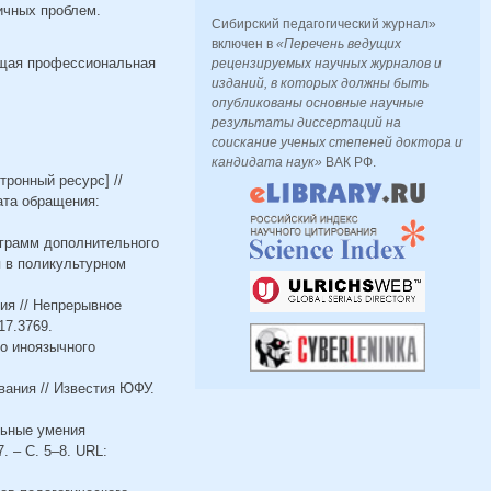
ичных проблем.
Сибирский педагогический журнал»
включен в
«Перечень ведущих
ющая профессиональная
рецензируемых научных журналов и
изданий, в которых должны быть
опубликованы основные научные
результаты диссертаций на
соискание ученых степеней доктора и
кандидата наук»
ВАК РФ.
тронный ресурс] //
ата обращения:
рограмм дополнительного
я в поликультурном
ия // Непрерывное
17.3769.
о иноязычного
ования // Известия ЮФУ.
льные умения
. – C. 5–8. URL: