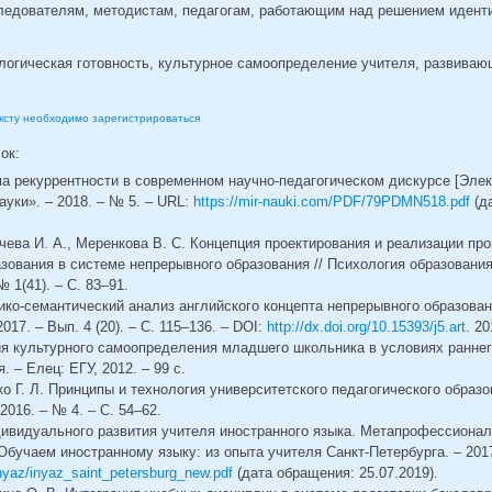
ледователям, методистам, педагогам, работающим над решением идент
логическая готовность, культурное самоопределение учителя, развива
ексту необходимо зарегистрироваться
сок:
ма рекуррентности в современном научно-педагогическом дискурсе [Элек
уки». – 2018. – № 5. – URL:
https://mir-nauki.com/PDF/79PDMN518.pdf
(д
ачева И. А., Меренкова В. С. Концепция проектирования и реализации п
зования в системе непрерывного образования // Психология образовани
№ 1(41). – С. 83–91.
рико-семантический анализ английского концепта непрерывного образован
017. – Вып. 4 (20). – С. 115–136. – DOI:
http://dx.doi.org/10.15393/j5.art
. 20
рия культурного самоопределения младшего школьника в условиях раннег
 – Елец: ЕГУ, 2012. – 99 с.
нко Г. Л. Принципы и технология университетского педагогического образ
2016. – № 4. – С. 54–62.
ндивидуального развития учителя иностранного языка. Метапрофессиона
 Обучаем иностранному языку: из опыта учителя Санкт-Петербурга. – 2017
/inyaz/inyaz_saint_petersburg_new.pdf
(дата обращения: 25.07.2019).