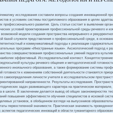
блематику исследования составили вопросы создания инновационной п
истов в условиях системы постдипломного образования в целях адаптац
х профессионального развития. Цель статьи состоит в выявлении орган
ических условий проектирования профессиональной среды речевого и к
е возможной модели создания пространства непрерывного и рекуррентног
кой базой служили представления о профессиональной среде, в основани
мпетентностный и коммуникативный подходы к реализации содержательн
ательных программ «Иностранные языки». Аксиологический подход к ра
ранства совершенствования профессиональных умений педагога культив
 наиболее эффективный. Исследовательский контекст. Концептостроение
редпосылкой культуры речевого общения и методологической готовности
менного иноязычного образования, а также формирование системы проф
ой готовности к изменениям собственной деятельности становятся прио
го самоопределения личности учителя в исследовательском пространст
ориентированной направленности. Результаты исследования. Пространст
тодических задач развивающего характера на практическом материале,
а в школе. В заключении делается вывод об общих закономерностях тео
аний повышения эффективности обучения специалистов в искомой систе
целевых установок, в обобщенном взгляде на выпускников образователь
ьтаты первостепенной значимости. Практическая значимость проведенно
 аспектов педагогических инноваций в области гуманитарного образован