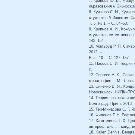
7. Кравцов Ю. В., Мишут
образования // Сибирский
8. Кудинов С. И., Кудин
студентов // Известия С
Т. 5, № 1. – С. 54–60.
9. Крупнов А. И., Кожух
студентов естественнонау
143–154.
10. Мильруд Р. П. Симв
2012. –
Вып. 10. – С. 127–157.
11. Пассов Е. И. Теория
с.
12. Сергеев Н. К., Сери
монография. – М.: Логос,
13. Синенко В. Я., Конд
Новосибирск: НИПКиПРО,
14. Теория практика инд
Волгоград: Принт, 2013. 
15. Тер-Минасова С. Г. 
16. Филонов Г. Н. Рефле
17. Хажгалиева Г. Х. Ц
автореф. дис. … канд. пе
18. Kallen Dennis, Bengtss