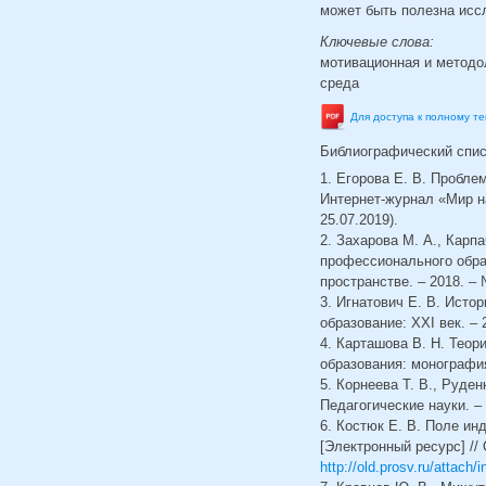
может быть полезна исс
Ключевые слова:
мотивационная и методо
среда
Для доступа к полному т
Библиографический спи
1. Егорова Е. В. Пробле
Интернет-журнал «Мир на
25.07.2019).
2. Захарова М. А., Карп
профессионального обра
пространстве. – 2018. – 
3. Игнатович Е. В. Исто
образование: XXI век. – 2
4. Карташова В. Н. Тео
образования: монография.
5. Корнеева Т. В., Руде
Педагогические науки. – 
6. Костюк Е. В. Поле и
[Электронный ресурс] //
http://old.prosv.ru/attach