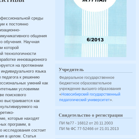
рофессиональной среды
ии к постоянно
изационно-
оммуникативного общения
о обучения. Научная
и которой
ой технологичности
зработке инновационного
ируется на протяжении
Учредитель
 индивидуального языка
 педагога к решению
Федеральное государственное
ессиональных умений как
бюджетное образовательное
ритетными условиями
учреждение высшего образования
«
Новосибирский государственный
ве поискового
педагогический университет
».
во выстраивается как
 культивируемого на
ретико-
Свидетельство о регистрации
ме, которые находят
ПИ №77 - 16812 от 20.11.2003
ных программ, в
ПИ № ФС 77-52466 от 21.01.2013
го исследования состоит
ия в целом. Статья