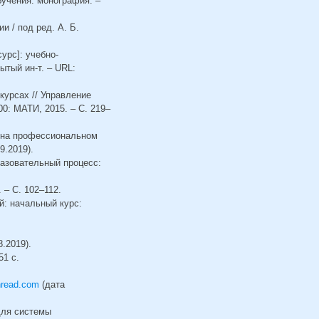
бучения: монография. –
 / под ред. А. Б.
урс]: учебно-
ытый ин-т. – URL:
курсах // Управление
0: МАТИ, 2015. – С. 219–
ь на профессиональном
9.2019).
разовательный процесс:
 – С. 102–112.
й: начальный курс:
.2019).
51 с.
hread.com
(дата
для системы