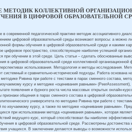
 МЕТОДИК КОЛЛЕКТИВНОЙ ОРГАНИЗАЦИ
УЧЕНИЯ В ЦИФРОВОЙ ОБРАЗОВАТЕЛЬНОЙ С
е в современной педагогической практике методик ассоциативного диал
ением цифровой образовательной среды возникают вопросы: а можно л
ионной формы обучения в цифровой образовательной среде и какими ха
ое цифровое пространство, способствующее наиболее успешной организ
я при обучении в этой среде. Цель статьи – сделать обоснованные выв
ния в цифровой образовательной среде коллективной организационной 
 перспективах использования. Методология и методы исследования. Мет
т системный и сравнительно-исторический подходы. Работа основана н
 методике Ривина при работе с текстами в парах сменного состава, мет
 изучаемому курсу и методике «оценивания равными» (PeerAssessment),
ьтате появления и бурного роста числа массовых открытых онлайн-курс
 признаки общения в парах сменного состава в цифровой образователь
литехнического университета по методике Ривина при работе с текстам
й по изучаемому курсу, а также по методике «оценивание равными». Пр
ихся при использовании метода «оценивания равными», которая являет
йствий ведущего курс, который способствовал бы наиболее эффективно
бучения в цифровой образовательной среде. Рассмотрены достоинства и
твия учащихся. В заключении делаются выводы о возможности использо