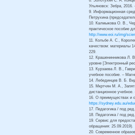
8. Золотухин С. А. Конц
Ульяновск: Зебра, 2016. 
9. Информационная сред
Петрухина (председатель)
10. Калмыкова О. В., Че
практическое пособие дл
http://www.eoi.ru/img/scie
11. Кольбе А. С., Корол
качеством: материалы 1
229.
12. Крашенинникова Л. В
уровне [Электронный рес
13. Курзаева Л. В., Гав
учебное пособие. – Магн
14. Лебединцев В. Б. Ви
15. Мкртчян М. А., Запя
дистанционное учебное. –
16. О преимуществах и о
https://sydney.edu.au/edu
17. Педагогика / под ред
18. Педагогика / под ред
19. Сервис для предоста
обращения: 25.09.2019).
20. Современное образо