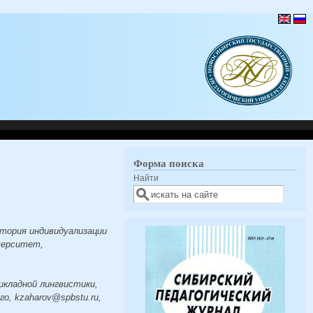
Форма поиска
Найти
атория индивидуализации
верситет,
икладной лингвистики,
, kzaharov@spbstu.ru,