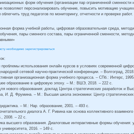
анизационных форм обучения (организации пар ограниченной сменности 
ые позволяют персонализировать обучение, повысить мотивацию учащихс
 облегчить труд педагогов по мониторингу, отчетности и проверке работ.
ионная форма учебной работы, цифровая образовательная среда, методи
обучения, пары сменного состава, пары ограниченной сменности, метод
равными»
ексту необходимо зарегистрироваться
сок:
и проблемы использования онлайн курсов в условиях современной цифр
ародной сетевой научно-практической конференции. – Волгоград, 2018. 
ктивная организационная форма учебного процесса. – СПб.: Интерс, 1995.
шее образование в цифровую эпоху. – М.: ВШЭ, 2018. – 222 с.
ля нового образования: доклад Центра стратегических разработок и Вы
ва, И. Д. Фрумина. – М.: Высшая школа экономики: Центр стратегических 
дидактика. – М.: Нар. образование, 2001. – 493 с.
сочетательного диалога А. Г. Ривина как основа коллективного взаимного
, 2008. – 22 с.
гика высшего образования. Диалоговые интерактивные формы обучения: у
 университета, 2016. – 149 с.