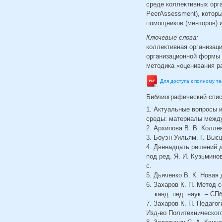
среде коллективных орг
PeerAssessment), котор
помощников (менторов) и
Ключевые слова:
коллективная организац
организационной формы 
методика «оценивания 
Для доступа к полному т
Библиографический спи
1. Актуальные вопросы 
среды: материалы междун
2. Архипова В. В. Колле
3. Боуэн Уильям. Г. Выс
4. Двенадцать решений д
под ред. Я. И. Кузьмино
с.
5. Дьяченко В. К. Новая 
6. Захаров К. П. Метод 
… канд. пед. наук: – СПб.
7. Захаров К. П. Педаго
Изд-во Политехнического