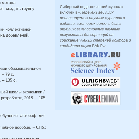
и метода
Сибирский педагогический журнал»
я, создать группу
включен в
«Перечень ведущих
рецензируемых научных журналов и
изданий, в которых должны быть
ки коллективной
опубликованы основные научные
результаты диссертаций на
ика добавлений,
соискание ученых степеней доктора и
кандидата наук»
ВАК РФ.
овой образовательной
– 79 с.
 – 135 с.
сшей школы экономики /
разработок, 2018. – 105
 обучения: автореф. дис.
чебное пособие. – СПб.: