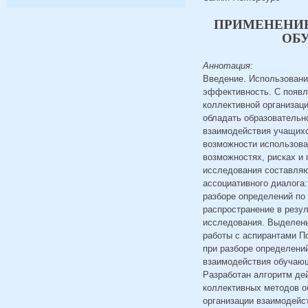
ПРИМЕНЕНИЕ
ОБ
Аннотация:
Введение. Использовани
эффективность. С появл
коллективной организац
обладать образовательн
взаимодействия учащихс
возможности использова
возможностях, рисках и
исследования составляю
ассоциативного диалога:
разборе определений по
распространение в резул
исследования. Выделены
работы с аспирантами По
при разборе определени
взаимодействия обучающ
Разработан алгоритм де
коллективных методов о
организации взаимодейс