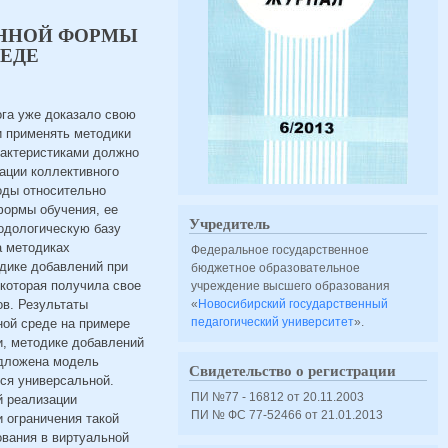
ОННОЙ ФОРМЫ
РЕДЕ
ога уже доказало свою
и применять методики
рактеристиками должно
ации коллективного
оды относительно
формы обучения, ее
Учредитель
одологическую базу
а методиках
Федеральное государственное
одике добавлений при
бюджетное образовательное
 которая получила свое
учреждение высшего образования
ов. Результаты
«
Новосибирский государственный
педагогический университет
».
ной среде на примере
и, методике добавлений
едложена модель
Свидетельство о регистрации
ся универсальной.
ПИ №77 - 16812 от 20.11.2003
й реализации
ПИ № ФС 77-52466 от 21.01.2013
 ограничения такой
вания в виртуальной