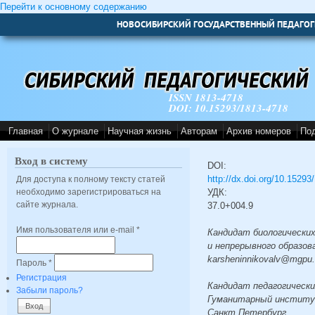
Перейти к основному содержанию
НОВОСИБИРСКИЙ ГОСУДАРСТВЕННЫЙ ПЕДАГОГ
ISSN 1813-4718
DOI: 10.15293/1813-4718
Главная
О журнале
Научная жизнь
Авторам
Архив номеров
По
Вход в систему
DOI:
http://dx.doi.org/10.1529
Для доступа к полному тексту статей
необходимо зарегистрироваться на
УДК:
сайте журнала.
37.0+004.9
Имя пользователя или e-mail
*
Кандидат биологических
и непрерывного образов
karsheninnikovalv@mgpu.
Пароль
*
Регистрация
Кандидат педагогически
Забыли пароль?
Гуманитарный институт
Санкт Петербург