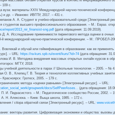
епция массовых онлайн открытых курсов в контексте информационного о
– 109 с.
а вуза: материалы XXIV Международной научно-технической конференции
 и др. – Иваново: ИВГПУ, 2017. – 431 с.
репанов А. А. Студент в учебно-образовательной среде [Электронный рес
я студентов высшего профессионального образования. – М.: Евраз. откр
nce/report/2013_nir_finansist-sng.pdf
(дата обращения: 11.09.2019).
ев Д. А. Исследование применимости пирингового метода оценки в очных 
4-й международной научно-практической конференции. – М.: ПРОБЕЛ-200
. Вовлекай и обучай или геймификация в образовании: как ее применят
урс]. – URL:
https://ra-kurs.spb.ru/event/kurs/?id=74
(дата обращения: 31.0
рилова И. В. Методика внедрения массовых открытых онлайн курсов в об
итогорск: МГТУ, 2018.
ды учебной деятельности в парах // Школьные технологии. – 2005. – № 4.
тая О. В., Клепец Г. В. Теория и технология коллективных учебных заняти
 Красноярск: Гротеск, 2005. – 179 с.
граничениях метода «оценки равными» [Электронный ресурс]. – URL:
cation_social_work/groupwork/docs/SelfPeerAsses...
(дата обращения: 18.08
. П. И. Пидкасистого. – М.: Педагогическое сообщество России, 2002. – 1
. А. Н. Алексюка. – Киев: Выща школа, 1985. – 172 с.
вления / сбора обратной связи [Электронный ресурс]. – URL:
www.voicet
вание: векторы развития. Цифровизация экономики и общества: вызовы 