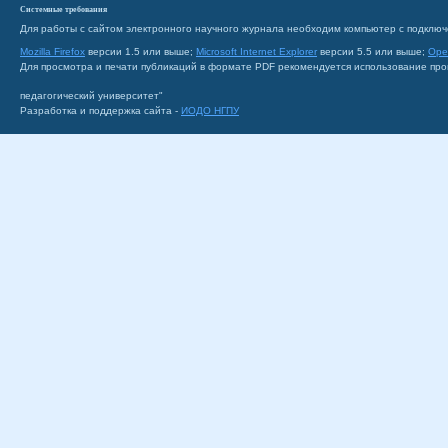
Системные требования
Для работы с сайтом электронного научного журнала необходим компьютер с подключ
Mozilla Firefox
версии 1.5 или выше;
Microsoft Internet Explorer
версии 5.5 или выше;
Ope
Для просмотра и печати публикаций в формате PDF рекомендуется использование пр
педагогический университет"
Разработка и поддержка сайта -
ИОДО НГПУ