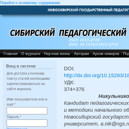
Перейти к основному содержанию
НОВОСИБИРСКИЙ ГОСУДАРСТВЕННЫЙ ПЕДАГОГ
ISSN 1813-4718
DOI: 10.15293/1813-4718
Главная
О журнале
Научная жизнь
Авторам
Архив номеров
По
Вход в систему
DOI:
Для доступа к полному
http://dx.doi.org/10.15293/
тексту статей необходимо
УДК:
зарегистрироваться на
374+376
сайте журнала.
Никульник
Имя пользователя или e-
Кандидат педагогических
mail
*
и методики начального 
Новосибирский государст
Пароль
*
университет, a.nik@ngs.r