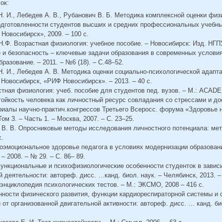
сок:
 Н. И., Лебедев А. В., Рубанович В. Б. Методика комплексной оценки физ
одготовленности студентов высших и средних профессиональных учебны
Новосибирск», 2009. – 100 с.
Н.Ф. Возрастная физиология: учебное пособие. – Новосибирск: Изд. НГПУ,
е и безопасность – ключевые задачи образования в современных условия
азование. – 2011. – №6 (18). – С.48–52.
 Н. И., Лебедев А. В. Методика оценки социально-психологической адапт
 Новосибирск, «РИФ Новосибирск». – 2013. – 40 с.
стная физиология: учеб. пособие для студентов пед. вузов. – М.: ACADEM
тойкость человека как личностный ресурс совладания со стрессами и д
риалы научно-практич.конгрессов Третьего Всеросс. форума «Здоровье 
ом 3. – Часть 1. – Москва, 2007. – С. 23–25.
а В. В. Опросниковые методы исследования личностного потенциала: ме
с.
хоэмоциональное здоровье педагога в условиях модернизации образовани
 2008. – № 29. – С. 86– 89.
ункциональные и психофизиологические особенности студенток в завис
 деятельности: автореф. дисс. …канд. биол. наук. – Челябинск, 2013. – 
энциклопедия психологических тестов. – М.: ЭКСМО, 2008 – 416 с.
енности физического развития, функции кардиореспираторной системы и 
 от организованной двигательной активности: автореф. дисс. … канд. би