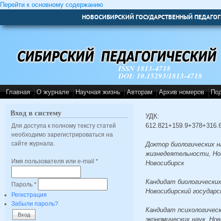
Перейти к основному содержанию
НОВОСИБИРСКИЙ ГОСУДАРСТВЕННЫЙ ПЕДАГОГ
ISSN 1813-4718
DOI: 10.15293/1813-4718
Главная
О журнале
Научная жизнь
Авторам
Архив номеров
По
Вход в систему
УДК:
612.821+159.9+378+316.
Для доступа к полному тексту статей
необходимо зарегистрироваться на
сайте журнала.
Доктор биологических н
жизнедеятельности, Нов
Имя пользователя или e-mail
*
Новосибирск
Кандидат биологических
Пароль
*
Новосибирский государс
Регистрация
Забыли пароль?
Кандидат психологическ
экономических наук, Но