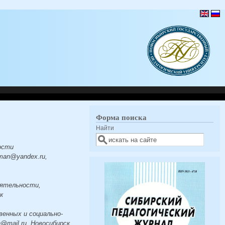
Форма поиска
Найти
ости
man@yandex.ru,
еятельности,
к
венных и социально-
@mail.ru, Новосибирск