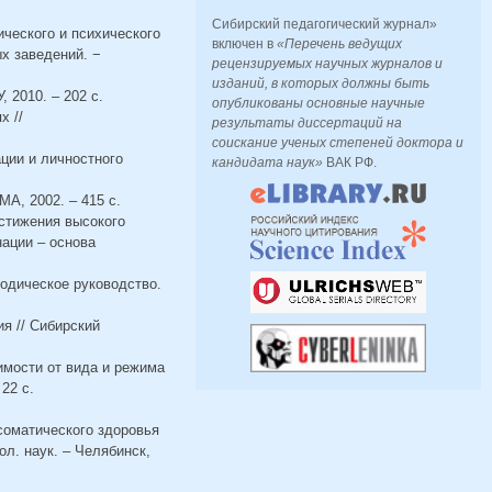
Сибирский педагогический журнал»
ического и психического
включен в
«Перечень ведущих
х заведений. −
рецензируемых научных журналов и
изданий, в которых должны быть
 2010. – 202 с.
опубликованы основные научные
х //
результаты диссертаций на
соискание ученых степеней доктора и
ации и личностного
кандидата наук»
ВАК РФ.
A, 2002. – 415 с.
остижения высокого
нации – основа
тодическое руководство.
я // Сибирский
имости от вида и режима
22 с.
соматического здоровья
ол. наук. – Челябинск,