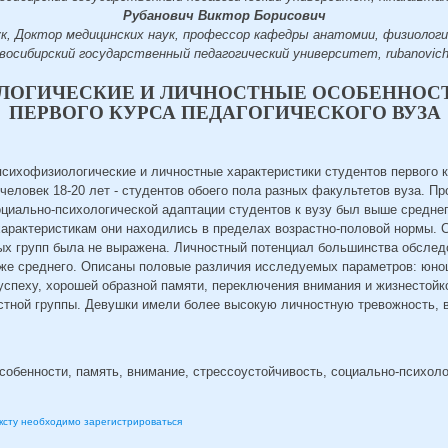
Рубанович Виктор Борисович
к, Доктор медицинских наук, профессор кафедры анатомии, физиологи
осибирский государственный педагогический университет, rubanovich
ЛОГИЧЕСКИЕ И ЛИЧНОСТНЫЕ ОСОБЕННОСТ
ПЕРВОГО КУРСА ПЕДАГОГИЧЕСКОГО ВУЗА
сихофизиологические и личностные характеристики студентов первого к
человек 18-20 лет - студентов обоего пола разных факультетов вуза. П
оциально-психологической адаптации студентов к вузу был выше среднег
арактеристикам они находились в пределах возрастно-половой нормы. 
х групп была не выражена. Личностный потенциал большинства обслед
иже среднего. Описаны половые различия исследуемых параметров: юно
успеху, хорошей образной памяти, переключения внимания и жизнестойк
стной группы. Девушки имели более высокую личностную тревожность,
обенности, память, внимание, стрессоустойчивость, социально-психоло
ексту необходимо зарегистрироваться