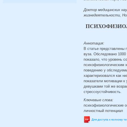
Доктор медицинских нау
жизнедеятельности, Нов
ПСИХОФИЗИО
Аннотация:
В статье представлены п
вуза. Обследовано 1000 
показало, что уровень с
психофизиологическим х
поведению у обследуемы
характеризовался как н
показатели мотивации к 
девушками той же возра
стрессоустойчивость.
Ключевые слова:
психофизиологические ос
личностный потенциал
Для доступа к полному т