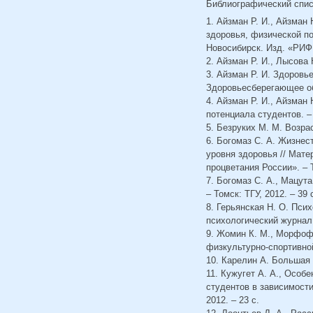
Библиографический спи
1. Айзман Р. И., Айзман
здоровья, физической п
Новосибирск. Изд. «РИФ 
2. Айзман Р. И., Лысова 
3. Айзман Р. И. Здоровь
Здоровьесберегающее обр
4. Айзман Р. И., Айзман
потенциала студентов. –
5. Безруких М. М. Возра
6. Богомаз С. А. Жизнес
уровня здоровья // Мате
процветания России». – Т
7. Богомаз С. А., Мацут
– Томск: ТГУ, 2012. – 39 
8. Герьянская Н. О. Пси
психологический журнал –
9. Жомин К. М., Морфоф
физкультурно-спортивной
10. Карелин А. Большая 
11. Кужугет А. А., Особ
студентов в зависимости
2012. – 23 с.