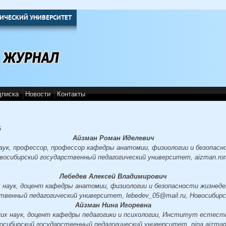
ИЧЕСКИЙ УНИВЕРСИТЕТ
дписка
Новости
Контакты
6
Айзман Роман Иделевич
аук, профессор, профессор кафедры анатомии, физиологии и безопасн
осибирский государственный педагогический университет, aizman.ro
Лебедев Алексей Владимирович
 наук, доцент кафедры анатомии, физиологии и безопасности жизнед
твенный педагогический университет, lebedev_05@mail.ru, Новосибирс
Айзман Нина Игоревна
их наук, доцент кафедры педагогики и психологии, Институт естест
восибирский государственный педагогический университет, nina.aizman