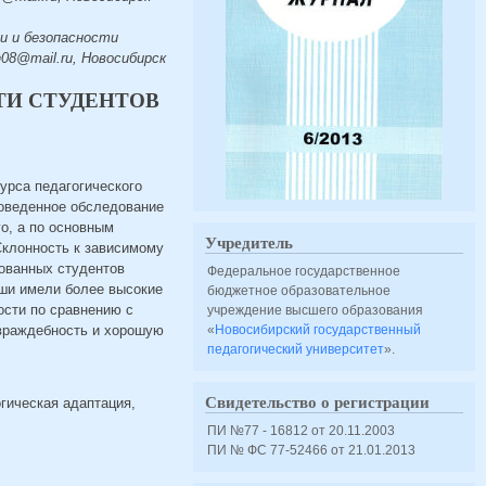
и и безопасности
08@mail.ru, Новосибирск
И СТУДЕНТОВ
урса педагогического
роведенное обследование
о, а по основным
Учредитель
Склонность к зависимому
ованных студентов
Федеральное государственное
ши имели более высокие
бюджетное образовательное
ости по сравнению с
учреждение высшего образования
 враждебность и хорошую
«
Новосибирский государственный
педагогический университет
».
Свидетельство о регистрации
гическая адаптация,
ПИ №77 - 16812 от 20.11.2003
ПИ № ФС 77-52466 от 21.01.2013