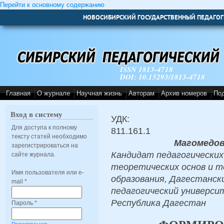
Перейти к основному содержанию
НОВОСИБИРСКИЙ ГОСУДАРСТВЕННЫЙ ПЕДАГОГ
ISSN 1813-4718
DOI: 10.15293/1813-4718
Главная
О журнале
Научная жизнь
Авторам
Архив номеров
По
Вход в систему
УДК:
Для доступа к полному
811.161.1
тексту статей необходимо
Магомедов
зарегистрироваться на
Кандидат педагогических
сайте журнала.
теоретических основ и т
Имя пользователя или e-
образования, Дагестанск
mail
*
педагогический университ
Республика Дагестан
Пароль
*