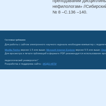
преподавании дисциплины
нефилологам» //Сибирский
№ 8 –С.136 –140.
Системные требования
Для работы с сайтом электронного научного журнала необходим компьютер с подключ
Mozilla Firefox
версии 1.5 или выше;
Microsoft Internet Explorer
версии 5.5 или выше;
Ope
Для просмотра и печати публикаций в формате PDF рекомендуется использование пр
педагогический университет"
Разработка и поддержка сайта -
ИОДО НГПУ