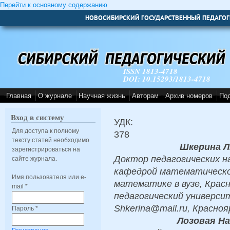
Перейти к основному содержанию
НОВОСИБИРСКИЙ ГОСУДАРСТВЕННЫЙ ПЕДАГОГ
ISSN 1813-4718
DOI: 10.15293/1813-4718
Главная
О журнале
Научная жизнь
Авторам
Архив номеров
По
Вход в систему
УДК:
Для доступа к полному
378
тексту статей необходимо
Шкерина Л
зарегистрироваться на
Доктор педагогических н
сайте журнала.
кафедрой математическо
Имя пользователя или e-
математике в вузе, Крас
mail
*
педагогический универси
Shkerina@mail.ru, Красноя
Пароль
*
Лозовая Н