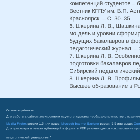
компетенций студентов – б
Вестник КГПУ им. В.П. Аст
Красноярск. – С. 30–35.
6. Шкерина Л. В., Шашкина
мо-дель и уровни сформир
будущих бакалавров в фо
педагогический журнал. – 
7. Шкерина Л. В. Особенн
подготовки бакалавров пе
Сибирский педагогический 
8. Шкерина Л. В. Профиль
Высшее об-разование в Рос
Системные требования
Для работы с сайтом электронного научного журнала необходим компьютер с подключ
Mozilla Firefox
версии 1.5 или выше;
Microsoft Internet Explorer
версии 5.5 или выше;
Ope
Для просмотра и печати публикаций в формате PDF рекомендуется использование пр
педагогический университет"