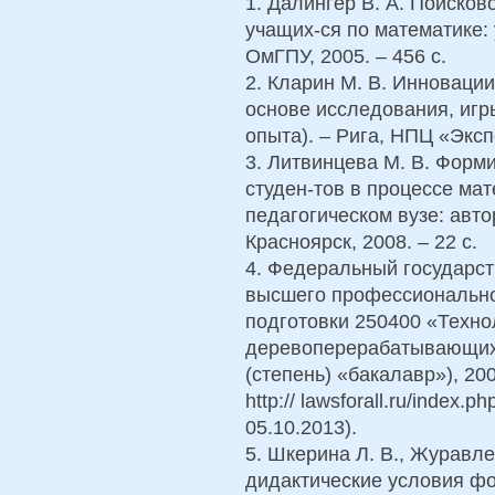
1. Далингер В. А. Поиско
учащих-ся по математике: 
ОмГПУ, 2005. – 456 с.
2. Кларин М. В. Инновации
основе исследования, игр
опыта). – Рига, НПЦ «Эксп
3. Литвинцева М. В. Форм
студен-тов в процессе ма
педагогическом вузе: авто
Красноярск, 2008. – 22 с.
4. Федеральный государс
высшего профессионально
подготовки 250400 «Техно
деревоперерабатывающих
(степень) «бакалавр»), 200
http:// lawsforall.ru/index
05.10.2013).
5. Шкерина Л. В., Журавл
дидактические условия ф