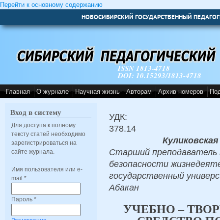
Перейти к основному содержанию
НОВОСИБИРСКИЙ ГОСУДАРСТВЕННЫЙ ПЕДАГОГ
ISSN 1813-4718
DOI: 10.15293/1813-4718
Главная
О журнале
Научная жизнь
Авторам
Архив номеров
По
Вход в систему
УДК:
Для доступа к полному
378.14
тексту статей необходимо
Куликовская
зарегистрироваться на
Старший преподаватель 
сайте журнала.
безопасности жизнедеяте
Имя пользователя или e-
государственный универс
mail
*
Абакан
Пароль
*
УЧЕБНО – ТВО