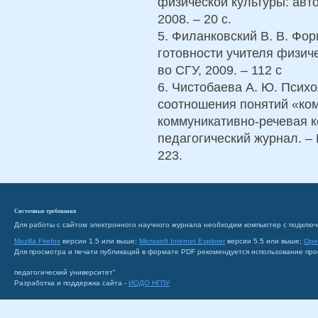
физической культуры: авто
2008. – 20 с.
5. Филанковский В. В. Ф
готовности учителя физиче
во СГУ, 2009. – 112 с
6. Чистобаева А. Ю. Псих
соотношения понятий «ком
коммуникативно-речевая к
педагогический журнал. – 
223.
Системные требования
Для работы с сайтом электронного научного журнала необходим компьютер с подключ
Mozilla Firefox
версии 1.5 или выше;
Microsoft Internet Explorer
версии 5.5 или выше;
Ope
Для просмотра и печати публикаций в формате PDF рекомендуется использование пр
педагогический университет"
Разработка и поддержка сайта -
ИОДО НГПУ