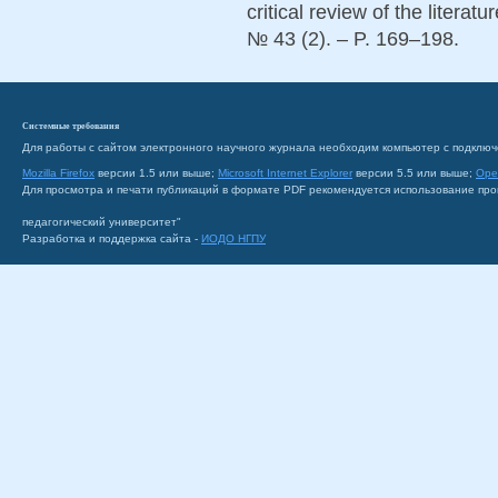
critical review of the literat
№ 43 (2). – P. 169–198.
Системные требования
Для работы с сайтом электронного научного журнала необходим компьютер с подключ
Mozilla Firefox
версии 1.5 или выше;
Microsoft Internet Explorer
версии 5.5 или выше;
Ope
Для просмотра и печати публикаций в формате PDF рекомендуется использование пр
педагогический университет"
Разработка и поддержка сайта -
ИОДО НГПУ