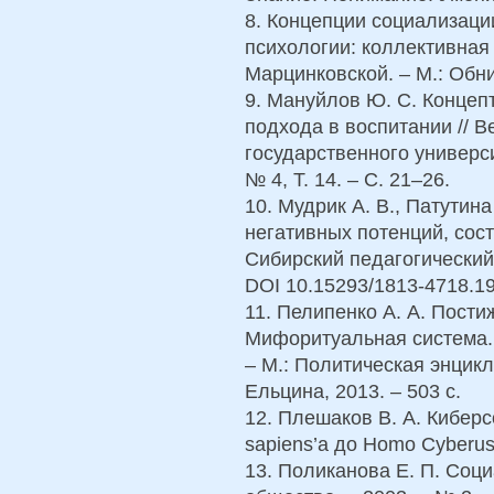
8. Концепции социализаци
психологии: коллективная 
Марцинковской. – М.: Обни
9. Мануйлов Ю. С. Концеп
подхода в воспитании // В
государственного универси
№ 4, Т. 14. – С. 21–26.
10. Мудрик А. В., Патутин
негативных потенций, сос
Сибирский педагогический 
DOI 10.15293/1813-4718.1
11. Пелипенко А. А. Постиж
Мифоритуальная система.
– М.: Политическая энцикл
Ельцина, 2013. – 503 с.
12. Плешаков В. А. Кибер
sapiens’a до Homo Cyberus’
13. Поликанова Е. П. Соц