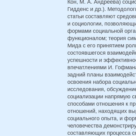
Кон, М. А. Андреева) социо
Гидденс и др.). Методоло
статьи составляют средов
и социологии, позволяющи
формами социальной орга
функционалом; теория си
Мида с его принятием роли
состоявшегося взаимодейс
успешности и эффективно
впечатлениями И. Гофман
задний планы взаимодейст
освоения набора социальн
исследования, обсуждение
социализации напрямую св
способами отношения к пр
отношений, находящих вы
социального опыта, и фор
человечества демонстриру
составляющих процесса с