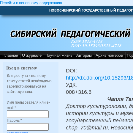
Перейти к основному содержанию
НОВОСИБИРСКИЙ ГОСУДАРСТВЕННЫЙ ПЕДАГОГ
ISSN 1813-4718
DOI: 10.15293/1813-4718
Главная
О журнале
Научная жизнь
Авторам
Архив номеров
По
Вход в систему
DOI:
Для доступа к полному
http://dx.doi.org/10.15293/
тексту статей необходимо
УДК:
зарегистрироваться на
008+316.6
сайте журнала.
Чапля Та
Имя пользователя или e-
Доктор культурологии, д
mail
*
истории культуры и музе
государственный педагог
Пароль
*
chap_70@mail.ru, Новосиб