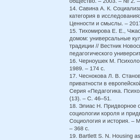
общество. – 2003. – № 2. –
14. Савина А. К. Социали
категория в исследования
Ценности и смыслы. – 2017.
15. Тихомирова Е. Е., Чжа
домом: универсальные ку
традиции // Вестник Новос
педагогического университе
16. Черноушек М. Психоло
1989. – 174 с.
17. Чеснокова Л. В. Стан
приватности в европейской
Серия «Педагогика. Психо
(13). – С. 46–51.
18. Элиас Н. Придворное 
социологии короля и прид
Социология и история. – М
– 368 с.
19. Bartlett S. N. Housing as 