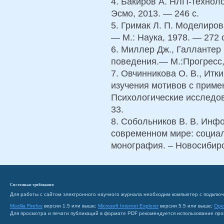
4. Бакиров А. НЛП-техноло
Эсмо, 2013. — 246 с.
5. Гримак Л. П. Моделиров
— М.: Наука, 1978. — 272 
6. Миллер Дж., Галлантер
поведения.— М.:Прогресс,
7. Овчинникова О. В., Итки
изучения мотивов с приме
Психологические исследо
33.
8. Собольников В. В. Инф
современном мире: социал
монография. – Новосибирс
Системные требования
Для работы с сайтом электронного научного журнала необходим компьютер с подключ
Mozilla Firefox
версии 1.5 или выше;
Microsoft Internet Explorer
версии 5.5 или выше;
Ope
Для просмотра и печати публикаций в формате PDF рекомендуется использование пр