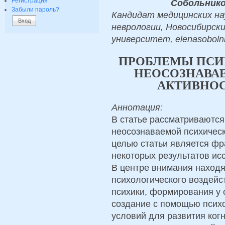
Регистрация
Собольнико
Забыли пароль?
Кандидат медицинских на
неврологии, Новосибирск
университет, elenasoboln
ПРОБЛЕМЫ ПСИ
НЕОСОЗНАВА
АКТИВНО
Аннотация:
В статье рассматриваютс
неосознаваемой психическ
целью статьи является ф
некоторых результатов ис
В центре внимания находя
психологического воздей
психики, формирования у 
создание с помощью псих
условий для развития ко