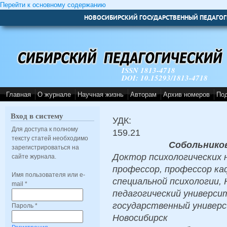
Перейти к основному содержанию
НОВОСИБИРСКИЙ ГОСУДАРСТВЕННЫЙ ПЕДАГОГ
ISSN 1813-4718
DOI: 10.15293/1813-4718
Главная
О журнале
Научная жизнь
Авторам
Архив номеров
По
Вход в систему
УДК:
Для доступа к полному
159.21
тексту статей необходимо
Собольнико
зарегистрироваться на
Доктор психологических н
сайте журнала.
профессор, профессор ка
Имя пользователя или e-
специальной психологии,
mail
*
педагогический универси
государственный универси
Пароль
*
Новосибирск