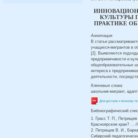
ИННОВАЦИОН
КУЛЬТУРЫ 
ПРАКТИКЕ О
Аннотация:
В статье рассматривают
учащихся-мигрантов в о
[2]. Выявляются подход
предприимчивости и кул
общеобразовательных шк
интереса к предпринима
деятельности, посредств
Ключевые слова:
школьник-мигрант, адап
Для доступа к полному т
Библиографический спи
1. Грасс Т. П., Петрище
Красноярском крае? … //
2. Петрищев В. И., Барк
Сибирский педагогический