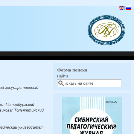
Форма поиска
Найти
кий государственный
нкт-Петербургский
овикова; Тольяттинский
огический университет