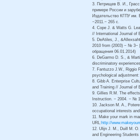
3. Петрищев В. И., Грас
примере России и зарубе
Издательство КГПУ им. В
−2011.− 265 с.
4. Cope J. & Watts G. Learn
// International Journal o
5. DeAtiles, J., &Allexsa
2010 from (2003) − № 3−
обращения 06.01.2014)
6. DeGarmo D. S., & Martin
discriminatory experiences
7. Fantuzzo J.W., Riggio R
psychological adjustment:
8. Gibb A. Enterprise Cult
and Training // Journal of
9. Gillies R.M. The effects
Instruction. − 2004. − № 1
10. Jackson M. A., Potere 
occupational interests and
11. Make your mark in man
URL:
http://www.makeyour
12. Ulijn J. M., Duill M.
and Engineering Students 