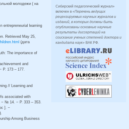
кольной молодежи ( на
Сибирский педагогический журнал»
включен в
«Перечень ведущих
рецензируемых научных журналов и
изданий, в которых должны быть
n entrepreneurial learning
опубликованы основные научные
результаты диссертаций на
en. Retrieved May 25,
соискание ученых степеней доктора и
hildren.html
(дата
кандидата наук»
ВАК РФ.
outh: The importance of
c achievement and
− P. 173 – 177.
ning // Learning and
efs associated with
. − № 14. − P. 333 – 353.
с ]. −
).
eneurship Among Business