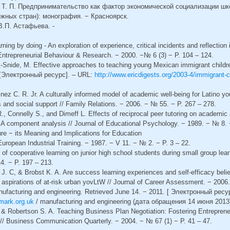
с Т. П. Предпринимательство как фактор экономической социализации ш
жных стран): монография. − Красноярск.
.П. Астафьева. -
ing by doing - An exploration of experience, critical incidents and reflection i
f Entrepreneurial Behaviour & Research. − 2000. −№ 6 (3) − P. 104 – 124.
ht-Snide, M. Effective approaches to teaching young Mexican immigrant childr
 [Электронный ресурс]. – URL:
http://www.ericdigests.org/2003-4/immigrant-c
ez C. R. Jr. A culturally informed model of academic well-being for Latino y
 and social support // Family Relations. − 2006. − № 55. − P. 267 – 278.
., Connelly S., and Dimeff L. Effects of reciprocal peer tutoring on academi
 A component analysis // Journal of Educational Psychology. − 1989. − № 8. 
ure − its Meaning and Implications for Education
 European Industrial Training. − 1987. − V 11. − № 2. − P. 3 – 22.
 of cooperative learning on junior high school students during small group lear
4. − P. 197 – 213.
J. C, & Brobst K. A. Are success learning experiences and self-efficacy beli
 aspirations of at-risk urban yovLtW // Journal of Career Assessment. − 2006
ufacturing and engineering. Retrieved June 14. − 2011. [ Электронный ресур
mark.org.uk
/ manufacturing and engineering (дата обращения 14 июня 2013
 O. & Robertson S. A. Teaching Business Plan Negotiation: Fostering Entrepr
// Business Communication Quarterly. − 2004. − № 67 (1) − P. 41 – 47.