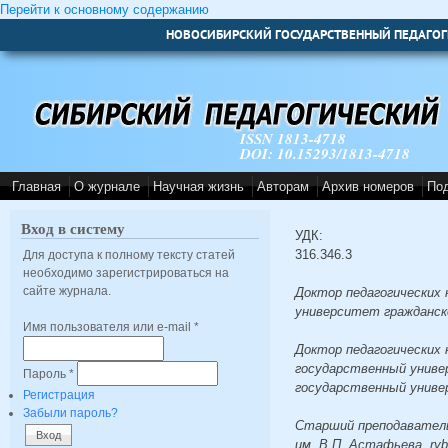
Перейти к основному содержанию
НОВОСИБИРСКИЙ ГОСУДАРСТВЕННЫЙ ПЕДАГОГ
ISSN 1813-4718
DOI: 10.15293/1813-4718
Главная
О журнале
Научная жизнь
Авторам
Архив номеров
По
Вход в систему
УДК:
316.346.3
Для доступа к полному тексту статей
необходимо зарегистрироваться на
сайте журнала.
Доктор педагогических 
университет гражданско
Имя пользователя или e-mail
*
Доктор педагогических 
государственный универ
Пароль
*
государственный универ
Регистрация
Забыли пароль?
Старший преподаватель
им. В.П. Астафьева, ryb