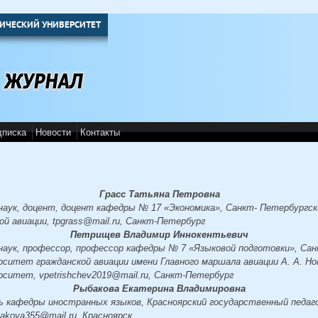
ИЧЕСКИЙ УНИВЕРСИТЕТ
дписка
Новости
Контакты
Грасс Татьяна Петровна
наук, доцент, доцент кафедры № 17 «Экономика», Санкт- Петербургс
й авиации, tpgrass@mail.ru, Cанкт-Петербург
Петрищев Владимир Иннокентьевич
наук, профессор, профессор кафедры № 7 «Языковой подготовки», Са
ситет гражданской авиации имени Главного маршала авиации А. А. Н
ситет, vpetrishchev2019@mail.ru, Санкт-Петербург
Рыбакова Екатерина Владимировна
 кафедры иностранных языков, Красноярский государственный педаг
akova355@mail.ru, Красноярск