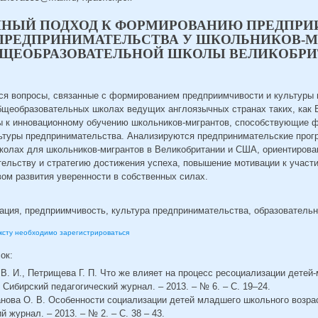
НЫЙ ПОДХОД К ФОРМИРОВАНИЮ ПРЕДПРИ
ПРЕДПРИНИМАТЕЛЬСТВА У ШКОЛЬНИКОВ-М
БЩЕОБРАЗОВАТЕЛЬНОЙ ШКОЛЫ ВЕЛИКОБРИ
ся вопросы, связанные с формированием предприимчивости и культуры
бщеобразовательных школах ведущих англоязычных странах таких, как
ы к инновационному обучению школьников-мигрантов, способствующие
ьтуры предпринимательства. Анализируются предпринимательские прог
олах для школьников-мигрантов в Великобритании и США, ориентирова
тельству и стратегию достижения успеха, повышение мотивации к участи
ом развития уверенности в собственных силах.
тация, предприимчивость, культура предпринимательства, образовательн
ексту необходимо зарегистрироваться
сок:
в В. И., Петрищева Г. П. Что же влияет на процесс ресоциализации детей-
 Сибирский педагогический журнал. – 2013. – № 6. – С. 19–24.
анова О. В. Особенности социализации детей младшего школьного возрас
 журнал. – 2013. – № 2. – С. 38 – 43.