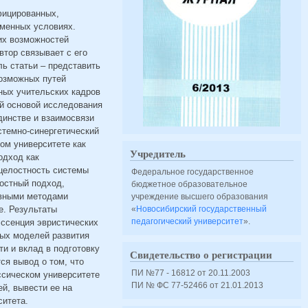
фицированных,
еменных условиях.
их возможностей
втор связывает с его
ь статьи – представить
возможных путей
ных учительских кадров
ой основой исследования
динстве и взаимосвязи
стемно-синергетический
ом университете как
Учредитель
одход как
 целостность системы
Федеральное государственное
остный подход,
бюджетное образовательное
овными методами
учреждение высшего образования
е. Результаты
«
Новосибирский государственный
педагогический университет
».
эссенция эвристических
ных моделей развития
ти и вклад в подготовку
Свидетельство о регистрации
ся вывод о том, что
ПИ №77 - 16812 от 20.11.2003
ссическом университете
ПИ № ФС 77-52466 от 21.01.2013
й, вывести ее на
ситета.