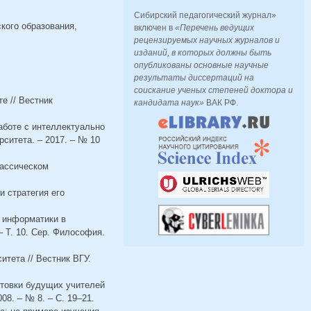
Сибирский педагогический журнал»
кого образования,
включен в
«Перечень ведущих
рецензируемых научных журналов и
изданий, в которых должны быть
опубликованы основные научные
результаты диссертаций на
соискание ученых степеней доктора и
е // Вестник
кандидата наук»
ВАК РФ.
работе с интеллектуально
ситета. – 2017. – № 10
лассическом
и стратегия его
и информатики в
– Т. 10. Сер. Философия.
итета // Вестник ВГУ.
отовки будущих учителей
08. – № 8. – С. 19–21.