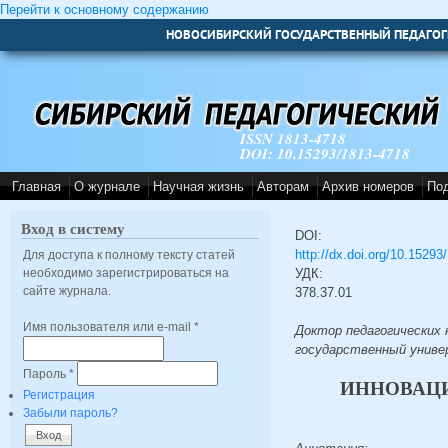
Перейти к основному содержанию
НОВОСИБИРСКИЙ ГОСУДАРСТВЕННЫЙ ПЕДАГОГ
ISSN 1813-4718
DOI: 10.15293/1813-4718
Главная
О журнале
Научная жизнь
Авторам
Архив номеров
По
Вход в систему
DOI:
http://dx.doi.org/10.1529
Для доступа к полному тексту статей
необходимо зарегистрироваться на
УДК:
сайте журнала.
378.37.01
Имя пользователя или e-mail
*
Доктор педагогических 
государственный универ
Пароль
*
ИННОВАЦИ
Регистрация
Забыли пароль?