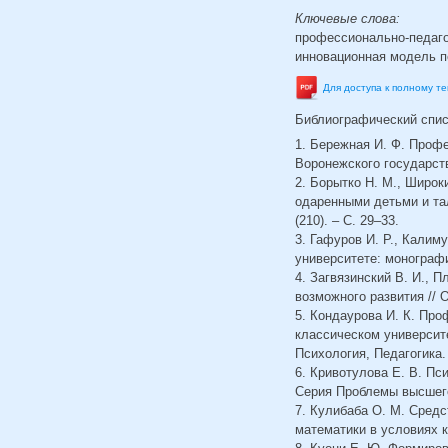
Ключевые слова:
профессионально-педагог
инновационная модель п
Для доступа к полному т
Библиографический спи
1. Бережная И. Ф. Профе
Воронежского государств
2. Борытко Н. М., Широк
одаренными детьми и тал
(210). – С. 29–33.
3. Гафуров И. Р., Калим
университете: монография
4. Загвязинский В. И., П
возможного развития // О
5. Кондаурова И. К. Пр
классическом университе
Психология, Педагогика. 
6. Кривотулова Е. В. Пс
Серия Проблемы высшего 
7. Кулибаба О. М. Сред
математики в условиях к