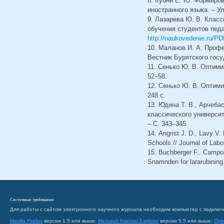
8. Куони Е. Ю. Формиров
иностранного языка. – Ул
9. Лазарева Ю. В. Клас
обучения студентов педа
http://naukovedenie.ru/
10. Маланов И. А. Профе
Вестник Бурятского госуд
11. Сенько Ю. В. Оптими
52–58.
12. Сенько Ю. В. Оптими
248 с.
13. Юдина Т. В., Арчеба
классического университе
– С. 343–345.
14. Angrist J. D., Lavy V
Schools // Journal of Lab
15. Buchberger F., Campos
Snamnden for lararubining.
Системные требования
Для работы с сайтом электронного научного журнала необходим компьютер с подключ
Mozilla Firefox
версии 1.5 или выше;
Microsoft Internet Explorer
версии 5.5 или выше;
Ope