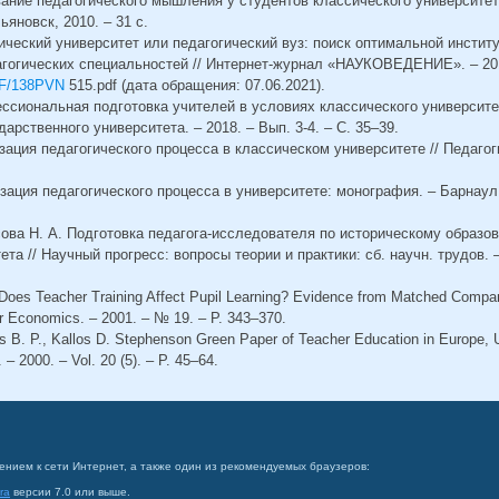
ание педагогического мышления у студентов классического университет
ьяновск, 2010. – 31 с.
сический университет или педагогический вуз: поиск оптимальной инсти
гогических специальностей // Интернет-журнал «НАУКОВЕДЕНИЕ». – 2015
PDF/138PVN
515.pdf (дата обращения: 07.06.2021).
ссиональная подготовка учителей в условиях классического университет
арственного университета. – 2018. – Вып. 3-4. – С. 35–39.
зация педагогического процесса в классическом университете // Педагоги
зация педагогического процесса в университете: монография. – Барнаул:
сова Н. А. Подготовка педагога-исследователя по историческому образо
та // Научный прогресс: вопросы теории и практики: сб. научн. трудов. –
. Does Teacher Training Affect Pupil Learning? Evidence from Matched Compa
or Economics. – 2001. – № 19. – Р. 343–370.
 B. P., Kallos D. Stephenson Green Paper of Teacher Education in Europe, 
 – 2000. – Vol. 20 (5). – P. 45–64.
ением к сети Интернет, а также один из рекомендуемых браузеров:
ra
версии 7.0 или выше.