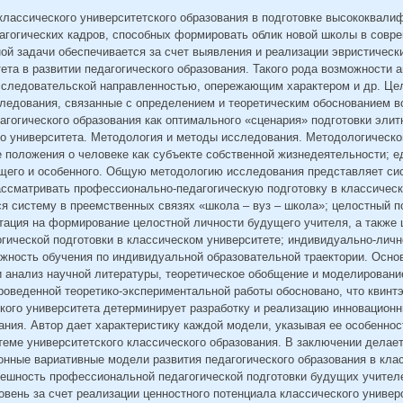
классического университетского образования в подготовке высококвали
агогических кадров, способных формировать облик новой школы в совр
ой задачи обеспечивается за счет выявления и реализации эвристическ
ета в развитии педагогического образования. Такого рода возможности а
следовательской направленностью, опережающим характером и др. Цел
следования, связанные с определением и теоретическим обоснованием 
агогического образования как оптимального «сценария» подготовки элит
го университета. Методология и методы исследования. Методологическ
положения о человеке как субъекте собственной жизнедеятельности; е
бщего и особенного. Общую методологию исследования представляет си
ссматривать профессионально-педагогическую подготовку в классическ
 систему в преемственных связях «школа – вуз – школа»; целостный п
тация на формирование целостной личности будущего учителя, а также
гической подготовки в классическом университете; индивидуально-личн
ность обучения по индивидуальной образовательной траектории. Осн
 анализ научной литературы, теоретическое обобщение и моделировани
роведенной теоретико-экспериментальной работы обосновано, что квинт
кого университета детерминирует разработку и реализацию инновацион
ания. Автор дает характеристику каждой модели, указывая ее особеннос
еме университетского классического образования. В заключении делает
нные вариативные модели развития педагогического образования в кла
пешность профессиональной педагогической подготовки будущих учителе
вень за счет реализации ценностного потенциала классического универ