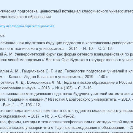
ическая подготовка, ценностный потенциал классического университетс
едагогического образования
ексту необходимо зарегистрироваться
сок:
ссиональная подготовка будущих педагогов в классическом университет
енного технического университета. – 2014. – № 10. – С. 3–13.
ий А. М. Университетский округ как форма сетевого взаимодействия по 
антливой молодежью // Вестник Оренбургского государственного универ
уллин А. М., Габдулхаков С. Г. и др. Технологии подготовки учителей в к
. – Казань: Изд-во Казанского университета, 2019. – 140 с.
лотников Л. Д., Волосникова Л. М. Педагогическое образование в России 
бразование и наука. – 2013. – № 4 (103). – С. 3–16.
офессионально-методическая подготовка будущих учителей математики 
те: традиции и новации // Известия Саратовского университета. – 2010. 
- Вып. 1. – С. 106–112.
ихолого-педагогическая компетентность студентов классического универс
образования. – 2017. – № 3. – С. 49–52.
ства, формы, методы и технологии профессионально-методической подг
лассического университета // Научные исследования в образовании. – 20