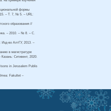
а: на примере изучения
туциональной формы
. – Т. 7, № 5. – URL:
ского образования //
ка. – 2010. – № 8. – С.
 Изд-во АлтГУ, 2013. –
ванию в магистратуре
 Казань: Ситивент, 2020.
risons in Jerusalem Publis
Umea: Fakultet –