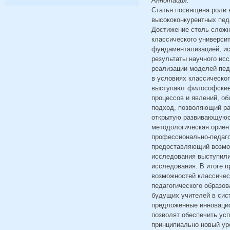
Аннотация:
Статья посвящена роли 
высококонкурентных пед
Достижение столь сложн
классического университ
фундаментализацией, ис
результаты научного ис
реализации моделей пед
в условиях классическо
выступают философские 
процессов и явлений, о
подход, позволяющий ра
открытую развивающуюся
методологическая ориен
профессионально-педаго
предоставляющий возмож
исследования выступили
исследования. В итоге п
возможностей классичес
педагогического образов
будущих учителей в сист
предложенные инновацио
позволят обеспечить ус
принципиально новый уро