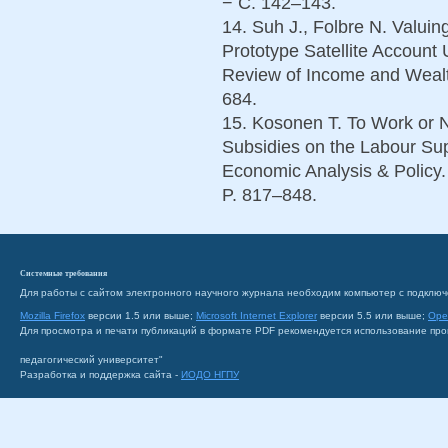
− С. 142–143.
14. Suh J., Folbre N. Valuin
Prototype Satellite Account
Review of Income and Wealth.
684.
15. Kosonen T. To Work or N
Subsidies on the Labour Supp
Economic Analysis & Policy. –
P. 817–848.
Системные требования
Для работы с сайтом электронного научного журнала необходим компьютер с подключ
Mozilla Firefox
версии 1.5 или выше;
Microsoft Internet Explorer
версии 5.5 или выше;
Ope
Для просмотра и печати публикаций в формате PDF рекомендуется использование пр
педагогический университет"
Разработка и поддержка сайта -
ИОДО НГПУ