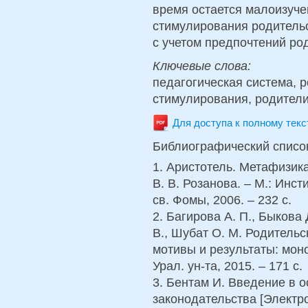
время остается малоизуче
стимулирования родитель
с учетом предпочтений ро
Ключевые слова:
педагогическая система, 
стимулирования, родител
Для доступа к полному тек
Библиографический списо
1. Аристотель. Метафизика 
В. В. Розанова. – М.: Инс
св. Фомы, 2006. – 232 с.
2. Багирова А. П., Быкова 
В., Шубат О. М. Родительс
мотивы и результаты: мон
Урал. ун-та, 2015. – 171 с.
3. Бентам И. Введение в 
законодательства [Электро