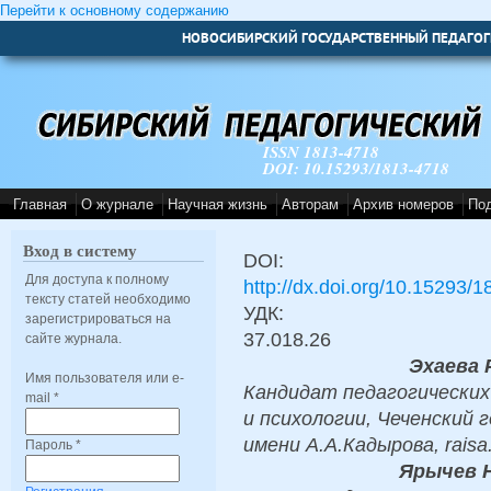
Перейти к основному содержанию
НОВОСИБИРСКИЙ ГОСУДАРСТВЕННЫЙ ПЕДАГОГ
ISSN 1813-4718
DOI: 10.15293/1813-4718
Главная
О журнале
Научная жизнь
Авторам
Архив номеров
По
Вход в систему
DOI:
Для доступа к полному
http://dx.doi.org/10.15293/
тексту статей необходимо
УДК:
зарегистрироваться на
37.018.26
сайте журнала.
Эхаева 
Имя пользователя или e-
Кандидат педагогических
mail
*
и психологии, Чеченский
имени А.А.Кадырова, raisa
Пароль
*
Ярычев 