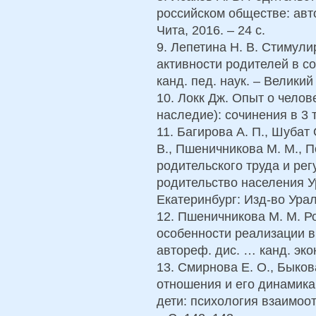
российском обществе: авто
Чита, 2016. – 24 с.
9. Лепетина Н. В. Стимул
активности родителей в с
канд. пед. наук. – Великий
10. Локк Дж. Опыт о чело
наследие): сочинения в 3 т.
11. Багирова А. П., Шубат 
В., Пшеничникова М. М., 
родительского труда и ре
родительство населения У
Екатеринбург: Изд-во Урал.
12. Пшеничникова М. М. Р
особенности реализации в
автореф. дис. … канд. экон
13. Смирнова Е. О., Быков
отношения и его динамика 
дети: психология взаимоот