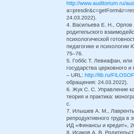
http://www.auditorium.ru/aud
а=presdir&c=getForm&r=re
24.03.2022).
4. Васильева Е. Н., Орлов 
родительского взаимодей
психологической готовност
педагогике и психологии Ю
75–76.
5. Гоббс Т. Левиафан, или
государства церковного и 
– URL:
http://lib.ru/FILOSO
обращения: 24.03.2022).
6. Жук С. С. Управление к
теория и практика: моногра
с.
7. Илышев А. М., Лаврент
репродуктивного труда в э
ИД «Финансы и кредит», 20
8. Исаков А. В. Родительс