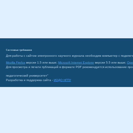
Системные требования
Для работы с сайтом электронного научного журнала необходим компьютер с подключ
Mozilla Firefox
версии 1.5 или выше;
Microsoft Internet Explorer
версии 5.5 или выше;
Ope
Для просмотра и печати публикаций в формате PDF рекомендуется использование пр
педагогический университет"
Разработка и поддержка сайта -
ИОДО НГПУ