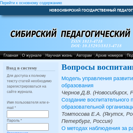
Перейти к основному содержанию
НОВОСИБИРСКИЙ ГОСУДАРСТВЕННЫЙ ПЕДАГОГ
ISSN 1813-4718
DOI: 10.15293/1813-4718
Главная
О журнале
Научная жизнь
Авторам
Архив номеров
По
Вопросы воспитан
Вход в систему
Для доступа к полному
Модель управления развити
тексту статей необходимо
образования
зарегистрироваться на
Чернов Д.В. (Новосибирск, 
сайте журнала.
Создание воспитательного 
Имя пользователя или e-
образовательной организац
mail
*
Томтосова Е.А. (Якутск, Ро
Петербург, Россия)
Пароль
*
О методах наблюдения за р