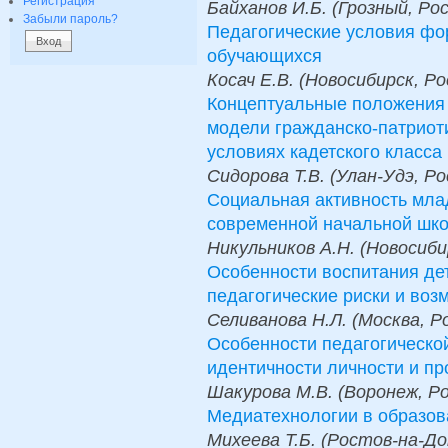
Регистрация
Байханов И.Б. (Грозный, Ро
Забыли пароль?
Педагогические условия фо
обучающихся
Косач Е.В. (Новосибирск, Ро
Концептуальные положения 
модели гражданско-патриот
условиях кадетского класса
Сидорова Т.В. (Улан-Удэ, Ро
Социальная активность мла
современной начальной шк
Никульников А.Н. (Новосиби
Особенности воспитания де
педагогические риски и воз
Селиванова Н.Л. (Москва, Р
Особенности педагогическо
идентичности личности и п
Шакурова М.В. (Воронеж, Ро
Медиатехнологии в образов
Михеева Т.Б. (Ростов-на-Дон