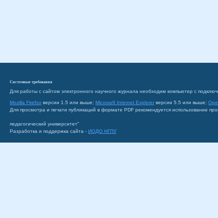
Системные требования
Для работы с сайтом электронного научного журнала необходим компьютер с подключ
Mozilla Firefox
версии 1.5 или выше;
Microsoft Internet Explorer
версии 5.5 или выше;
Ope
Для просмотра и печати публикаций в формате PDF рекомендуется использование пр
педагогический университет"
Разработка и поддержка сайта -
ИОДО НГПУ