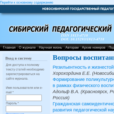
Перейти к основному содержанию
НОВОСИБИРСКИЙ ГОСУДАРСТВЕННЫЙ ПЕДАГОГ
ISSN 1813-4718
DOI: 10.15293/1813-4718
Главная
О журнале
Научная жизнь
Авторам
Архив номеров
По
Вопросы воспитан
Вход в систему
Для доступа к полному
Резильентность и жизнестой
тексту статей необходимо
Хорохордина Е.Е. (Новосиби
зарегистрироваться на
Формирование поликультурн
сайте журнала.
в рамках физического воспи
Имя пользователя или e-
Адольф В.А. (Красноярск, Р
mail
*
Россия)
Гражданская самоидентично
Пароль
*
развития педагогической на