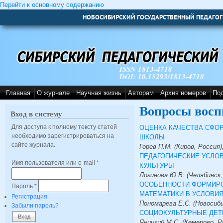
Перейти к основному содержанию
НОВОСИБИРСКИЙ ГОСУДАРСТВЕННЫЙ ПЕДАГОГ
ISSN 1813-4718
DOI: 10.15293/1813-4718
Главная
О журнале
Научная жизнь
Авторам
Архив номеров
По
Вопросы восп
Вход в систему
Для доступа к полному тексту статей
ОЦЕНКА КАЧЕСТВА СФО
необходимо зарегистрироваться на
ШКОЛЫ
сайте журнала.
Горев П.М. (Киров, Россия)
ПЕДАГОГИЧЕСКИЕ УСЛОВ
Имя пользователя или e-mail
*
КУЛЬТУРЫ
Логинова Ю.В. (Челябинск,
ОСОБЕННОСТИ ФОРМИРО
Пароль
*
МАТЕМАТИКИ В УСЛОВИ
Регистрация
Пономарева Е.С. (Новосиби
Забыли пароль?
СОЦИОКУЛЬТУРНЫЕ ДЕТ
Яницкий М.С. (Кемерово, Р