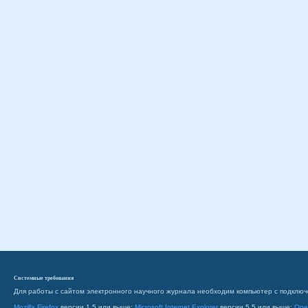
Системные требования
Для работы с сайтом электронного научного журнала необходим компьютер с подключ
Mozilla Firefox
версии 1.5 или выше;
Microsoft Internet Explorer
версии 5.5 или выше;
Ope