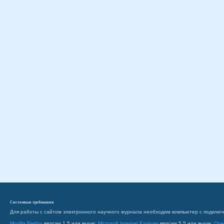
Системные требования
Для работы с сайтом электронного научного журнала необходим компьютер с подключ
Mozilla Firefox
версии 1.5 или выше;
Microsoft Internet Explorer
версии 5.5 или выше;
Ope