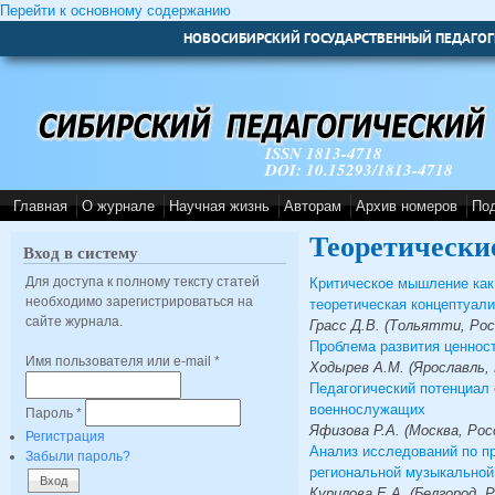
Перейти к основному содержанию
НОВОСИБИРСКИЙ ГОСУДАРСТВЕННЫЙ ПЕДАГОГ
ISSN 1813-4718
DOI: 10.15293/1813-4718
Главная
О журнале
Научная жизнь
Авторам
Архив номеров
По
Теоретически
Вход в систему
Для доступа к полному тексту статей
Критическое мышление как
необходимо зарегистрироваться на
теоретическая концептуал
сайте журнала.
Грасс Д.В. (Тольятти, Рос
Проблема развития ценнос
Имя пользователя или e-mail
*
Ходырев А.М. (Ярославль, 
Педагогический потенциал
военнослужащих
Пароль
*
Яфизова Р.А. (Москва, Рос
Регистрация
Анализ исследований по п
Забыли пароль?
региональной музыкальной
Курилова Е.А. (Белгород, Р