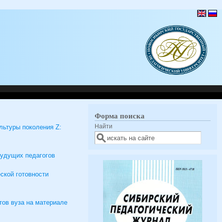
Форма поиска
Найти
ьтуры поколения Z:
будущих педагогов
ской готовности
тов вуза на материале