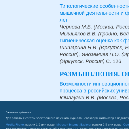
Типологические особенности
мышечной деятельности и ф
лет
Чернова М.Б. (Москва, Росси
Мышьяков В.В. (Гродно, Бел
Гигиеническая оценка как 
Шишарина Н.В. (Иркутск, Ро
Россия), Иноземцев П.О. (И
(Иркутск, Россия)
С.
126
РАЗМЫШЛЕНИЯ. 
Возможности инновационног
процесса в российских унив
Юмагузин В.В. (Москва, Рос
Системные требования
Для работы с сайтом электронного научного журнала необходим компьютер с подключ
Mozilla Firefox
версии 1.5 или выше;
Microsoft Internet Explorer
версии 5.5 или выше;
Ope
Для просмотра и печати публикаций в формате PDF рекомендуется использование пр