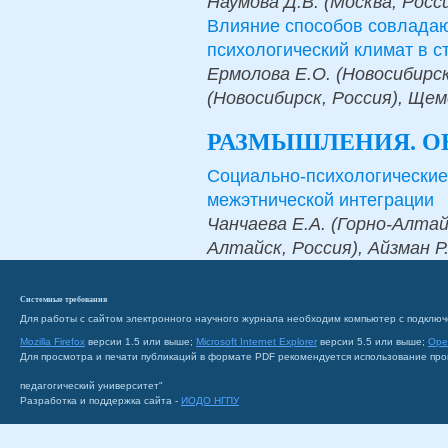
Наумова Д.В. (Москва, Росс
Влияние способов совладаю
психологический климат в 
Ермолова Е.О. (Новосибирс
(Новосибирск, Россия), Щем
РАЗМЫШЛЕНИЯ. 
Социально-психологически
межэтнической интеграции
Чанчаева Е.А. (Горно-Алтайс
Алтайск, Россия), Айзман Р
Системные требования
Для работы с сайтом электронного научного журнала необходим компьютер с подключ
Mozilla Firefox
версии 1.5 или выше;
Microsoft Internet Explorer
версии 5.5 или выше;
Ope
Для просмотра и печати публикаций в формате PDF рекомендуется использование пр
педагогический университет"
Разработка и поддержка сайта -
ИОДО НГПУ