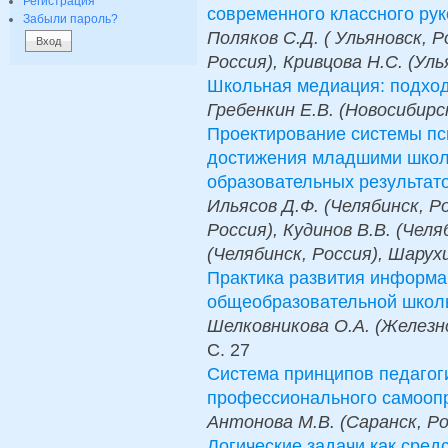
Регистрация
современного классного ру
Забыли пароль?
Поляков С.Д. ( Ульяновск, Р
Россия), Кривцова Н.С. (Уль
Школьная медиация: подход
Гребенкин Е.В. (Новосибирс
Проектирование системы пс
достижения младшими школ
образовательных результат
Ильясов Д.Ф. (Челябинск, Ро
Россия), Кудинов В.В. (Челя
(Челябинск, Россия), Шарухи
Практика развития информа
общеобразовательной школ
Шелковникова О.А. (Железно
С.
27
Система принципов педагог
профессионального самооп
Антонова М.В. (Саранск, Ро
Логические задачи как сред