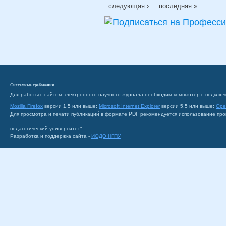
следующая ›
последняя »
Системные требования
Для работы с сайтом электронного научного журнала необходим компьютер с подключ
Mozilla Firefox
версии 1.5 или выше;
Microsoft Internet Explorer
версии 5.5 или выше;
Ope
Для просмотра и печати публикаций в формате PDF рекомендуется использование пр
педагогический университет"
Разработка и поддержка сайта -
ИОДО НГПУ