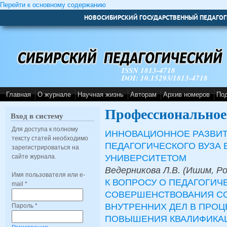
Перейти к основному содержанию
НОВОСИБИРСКИЙ ГОСУДАРСТВЕННЫЙ ПЕДАГОГ
ISSN 1813-4718
DOI: 10.15293/1813-4718
Главная
О журнале
Научная жизнь
Авторам
Архив номеров
По
Профессиональное
Вход в систему
Для доступа к полному
ИННОВАЦИОННОЕ РАЗВИТ
тексту статей необходимо
ПЕДАГОГИЧЕСКОГО ВУЗА 
зарегистрироваться на
УНИВЕРСИТЕТОМ
сайте журнала.
Ведерникова Л.В. (Ишим, Ро
Имя пользователя или e-
К ВОПРОСУ О ПЕДАГОГИЧ
mail
*
СОВЕРШЕНСТВОВАНИЯ СО
ВНУТРЕННИХ ДЕЛ В ПРОЦ
Пароль
*
ПОВЫШЕНИЯ КВАЛИФИКА